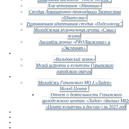
Хор ветеранов «Здравица»
Студия Декоративно-прикладного Творчества
«Шкатулка»
Развивающая адаптивная студия «Подсолнухи”
Молодёжная музыкальная группа «Смысл
жизни
Ансамбль танца «PROДвижение» и
«Экспромт».
«Вальдавский замок»
Музей истории и культуры Гурьевского
городского округа
Молодёжь Гурьевского МО I «Лидер»
Молод.Центр
Отчет о деятельности Гурьевского
молодежного центра «Лидер» (филиал МБ
«Центр культуры и досуга») за 2025 год