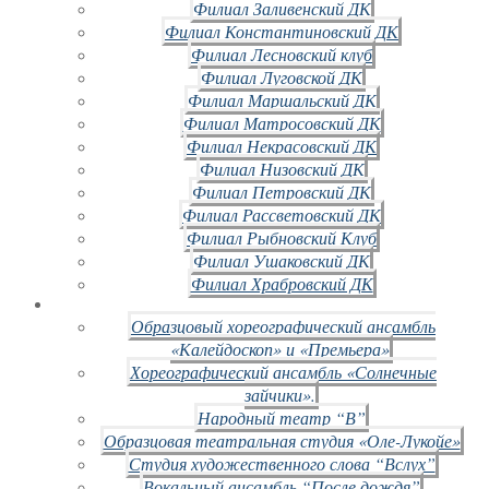
Филиал Заливенский ДК
Филиал Константиновский ДК
Филиал Лесновский клуб
Филиал Луговской ДК
Филиал Маршальский ДК
Филиал Матросовский ДК
Филиал Некрасовский ДК
Филиал Низовский ДК
Филиал Петровский ДК
Филиал Рассветовский ДК
Филиал Рыбновский Клуб
Филиал Ушаковский ДК
Филиал Храбровский ДК
Образцовый хореографический ансамбль
«Калейдоскоп» и «Премьера»
Хореографический ансамбль «Солнечные
зайчики».
Народный театр “В”
Образцовая театральная студия «Оле-Лукойе»
Студия художественного слова “Вслух”
Вокальный ансамбль “После дождя”