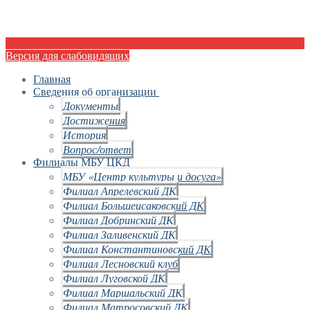
Версия для слабовидящих
Главная
Сведения об организации
Документы
Достижения
История
Вопрос/ответ
Филиалы МБУ ЦКД
МБУ «Центр культуры и досуга»
Филиал Апрелевский ДК
Филиал Большеисаковский ДК
Филиал Добринский ДК
Филиал Заливенский ДК
Филиал Константиновский ДК
Филиал Лесновский клуб
Филиал Луговской ДК
Филиал Маршальский ДК
Филиал Матросовский ДК