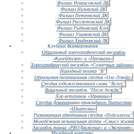
Филиал Некрасовский ДК
Филиал Низовский ДК
Филиал Петровский ДК
Филиал Рассветовский ДК
Филиал Рыбновский Клуб
Филиал Ушаковский ДК
Филиал Храбровский ДК
Клубные формирования
Образцовый хореографический ансамбль
«Калейдоскоп» и «Премьера»
Хореографический ансамбль «Солнечные зайчики»
Народный театр “В”
Образцовая театральная студия «Оле-Лукойе»
Студия художественного слова “Вслух”
Вокальный ансамбль “После дождя”
Хор ветеранов «Здравица»
Студия Декоративно-прикладного Творчества
«Шкатулка»
Развивающая адаптивная студия «Подсолнухи”
Молодёжная музыкальная группа «Смысл жизни
Ансамбль танца «PROДвижение» и «Экспромт».
Музейный комплекс