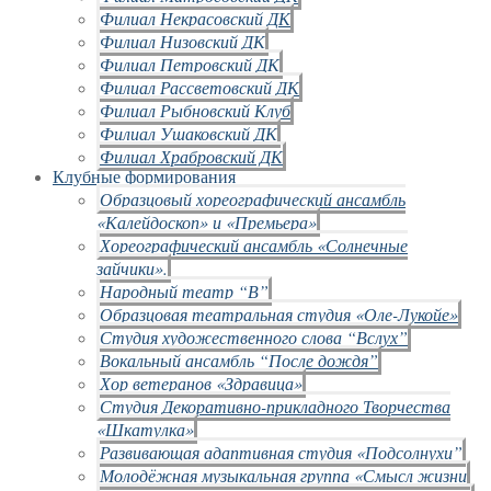
Филиал Некрасовский ДК
Филиал Низовский ДК
Филиал Петровский ДК
Филиал Рассветовский ДК
Филиал Рыбновский Клуб
Филиал Ушаковский ДК
Филиал Храбровский ДК
Клубные формирования
Образцовый хореографический ансамбль
«Калейдоскоп» и «Премьера»
Хореографический ансамбль «Солнечные
зайчики».
Народный театр “В”
Образцовая театральная студия «Оле-Лукойе»
Студия художественного слова “Вслух”
Вокальный ансамбль “После дождя”
Хор ветеранов «Здравица»
Студия Декоративно-прикладного Творчества
«Шкатулка»
Развивающая адаптивная студия «Подсолнухи”
Молодёжная музыкальная группа «Смысл жизни