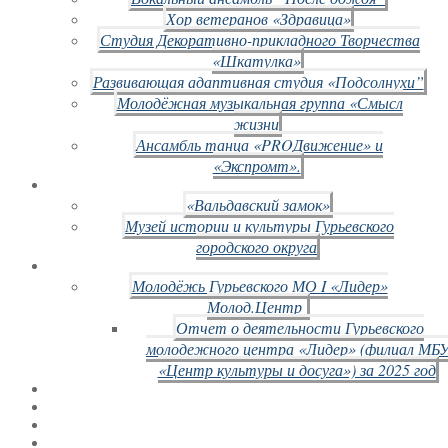
Хор ветеранов «Здравица»
Студия Декоративно-прикладного Творчества
«Шкатулка»
Развивающая адаптивная студия «Подсолнухи”
Молодёжная музыкальная группа «Смысл
жизни
Ансамбль танца «PROДвижение» и
«Экспромт».
«Вальдавский замок»
Музей истории и культуры Гурьевского
городского округа
Молодёжь Гурьевского МО I «Лидер»
Молод.Центр
Отчет о деятельности Гурьевского
молодежного центра «Лидер» (филиал МБ
«Центр культуры и досуга») за 2025 год