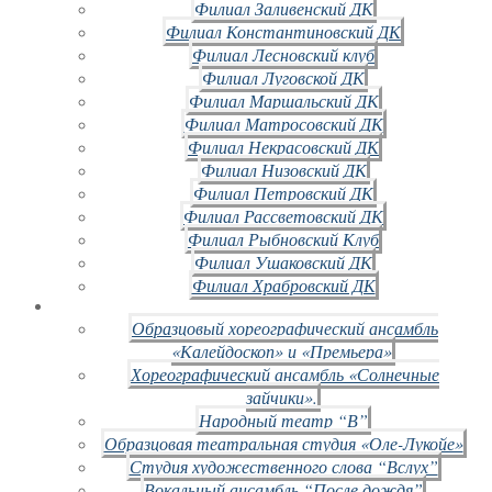
Филиал Заливенский ДК
Филиал Константиновский ДК
Филиал Лесновский клуб
Филиал Луговской ДК
Филиал Маршальский ДК
Филиал Матросовский ДК
Филиал Некрасовский ДК
Филиал Низовский ДК
Филиал Петровский ДК
Филиал Рассветовский ДК
Филиал Рыбновский Клуб
Филиал Ушаковский ДК
Филиал Храбровский ДК
Образцовый хореографический ансамбль
«Калейдоскоп» и «Премьера»
Хореографический ансамбль «Солнечные
зайчики».
Народный театр “В”
Образцовая театральная студия «Оле-Лукойе»
Студия художественного слова “Вслух”
Вокальный ансамбль “После дождя”