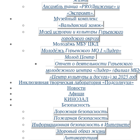
Ансамбль танца «PROДвижение» и
«Экспромт».
Музейный комплекс
«Вальдавский замок»
Музей истории и культуры Гурьевского
городского округа
Молодёжь МБУ ЦКД
Молодёжь Гурьевского МО I «Лидер»
Молод.Центр
Отчет о деятельности Гурьевского
молодежного центра «Лидер» (филиал МБ
«Центр культуры и досуга») за 2025 год
Инклюзивная творческая лаборатория «Подсолнухи»
Новости
Афиши
КИНОЗАЛ
Безопасность
Дорожная безопасность
Пожарная безопасность
Информационная безопасность в Интернете
Здоровый образ жизни
Антикоррупция