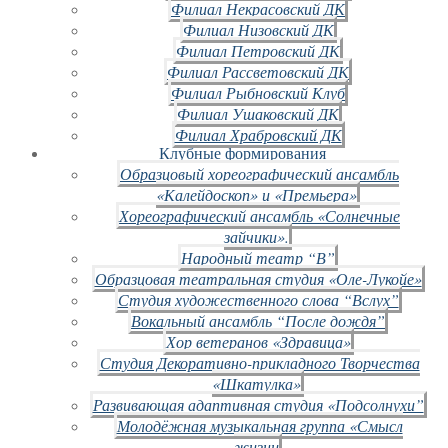
Филиал Некрасовский ДК
Филиал Низовский ДК
Филиал Петровский ДК
Филиал Рассветовский ДК
Филиал Рыбновский Клуб
Филиал Ушаковский ДК
Филиал Храбровский ДК
Клубные формирования
Образцовый хореографический ансамбль
«Калейдоскоп» и «Премьера»
Хореографический ансамбль «Солнечные
зайчики».
Народный театр “В”
Образцовая театральная студия «Оле-Лукойе»
Студия художественного слова “Вслух”
Вокальный ансамбль “После дождя”
Хор ветеранов «Здравица»
Студия Декоративно-прикладного Творчества
«Шкатулка»
Развивающая адаптивная студия «Подсолнухи”
Молодёжная музыкальная группа «Смысл
жизни