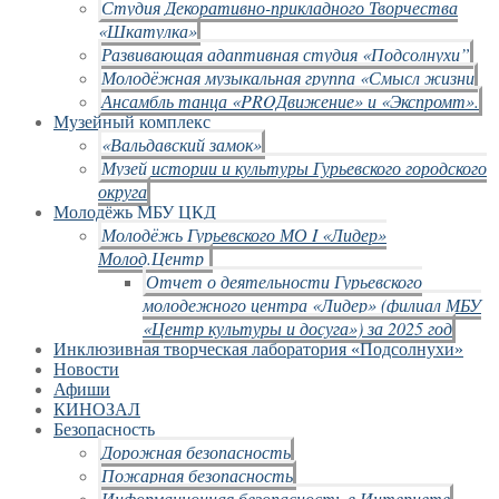
Студия Декоративно-прикладного Творчества
«Шкатулка»
Развивающая адаптивная студия «Подсолнухи”
Молодёжная музыкальная группа «Смысл жизни
Ансамбль танца «PROДвижение» и «Экспромт».
Музейный комплекс
«Вальдавский замок»
Музей истории и культуры Гурьевского городского
округа
Молодёжь МБУ ЦКД
Молодёжь Гурьевского МО I «Лидер»
Молод.Центр
Отчет о деятельности Гурьевского
молодежного центра «Лидер» (филиал МБУ
«Центр культуры и досуга») за 2025 год
Инклюзивная творческая лаборатория «Подсолнухи»
Новости
Афиши
КИНОЗАЛ
Безопасность
Дорожная безопасность
Пожарная безопасность
Информационная безопасность в Интернете