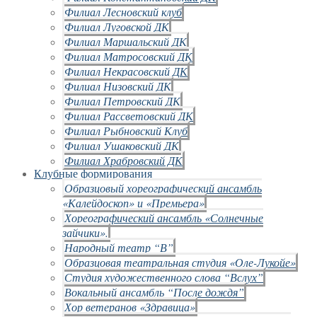
Филиал Лесновский клуб
Филиал Луговской ДК
Филиал Маршальский ДК
Филиал Матросовский ДК
Филиал Некрасовский ДК
Филиал Низовский ДК
Филиал Петровский ДК
Филиал Рассветовский ДК
Филиал Рыбновский Клуб
Филиал Ушаковский ДК
Филиал Храбровский ДК
Клубные формирования
Образцовый хореографический ансамбль
«Калейдоскоп» и «Премьера»
Хореографический ансамбль «Солнечные
зайчики».
Народный театр “В”
Образцовая театральная студия «Оле-Лукойе»
Студия художественного слова “Вслух”
Вокальный ансамбль “После дождя”
Хор ветеранов «Здравица»