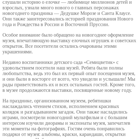
слушали историю о елочке — любимице миллионов детей и
взрослых, узнали много нового о главных персонажах
новогоднего праздника — Дедушке Морозе и Санта Клаусе.
Они также заинтересовались историей празднования Нового
года и Рождества в России и Восточной Пруссии.
Особое внимание было обращено на новогоднее оформление
музея, впечатляющую выставку елочных игрушек и советских
открыток. Все посетители остались очарованы этими
украшениями.
Недавно воспитанники детского сада «Семицветик» с
удовольствием посетили наш музей. Ребята были полны
любопытства, ведь это был их первый опыт посещения музея,
и они были в восторге от всего, что увидели и услышали! Мы
рады приветствовать их и всех остальных гостей. Кроме того,
в музее продолжаются выставки, посвященные новому году.
На празднике, организованном музеем, ребятишки
наслаждались чтением стихов, исполнением красивых
колядок и разгадыванием загадок. Они также насладились
играми, посмотрели новогодний мультфильм и с большим
интересом изучили диорамы и экспонаты музея, запечатлев
эти моменты на фотографиях. Гостям очень понравились
подарки от музея: альбомы, краски, карандаши, открытки