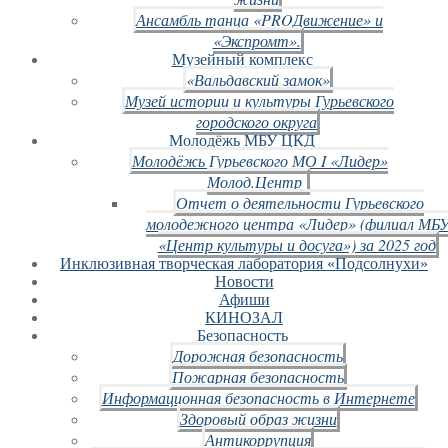
Ансамбль танца «PROДвижение» и
«Экспромт».
Музейный комплекс
«Вальдавский замок»
Музей истории и культуры Гурьевского
городского округа
Молодёжь МБУ ЦКД
Молодёжь Гурьевского МО I «Лидер»
Молод.Центр
Отчет о деятельности Гурьевского
молодежного центра «Лидер» (филиал МБ
«Центр культуры и досуга») за 2025 год
Инклюзивная творческая лаборатория «Подсолнухи»
Новости
Афиши
КИНОЗАЛ
Безопасность
Дорожная безопасность
Пожарная безопасность
Информационная безопасность в Интернете
Здоровый образ жизни
Антикоррупция