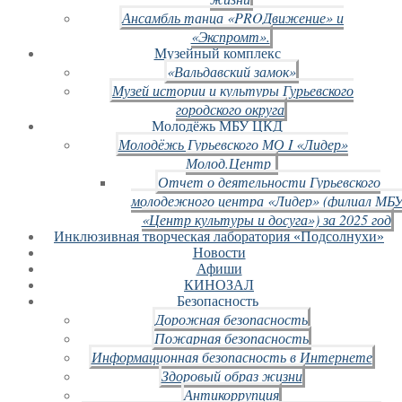
Ансамбль танца «PROДвижение» и
«Экспромт».
Музейный комплекс
«Вальдавский замок»
Музей истории и культуры Гурьевского
городского округа
Молодёжь МБУ ЦКД
Молодёжь Гурьевского МО I «Лидер»
Молод.Центр
Отчет о деятельности Гурьевского
молодежного центра «Лидер» (филиал МБ
«Центр культуры и досуга») за 2025 год
Инклюзивная творческая лаборатория «Подсолнухи»
Новости
Афиши
КИНОЗАЛ
Безопасность
Дорожная безопасность
Пожарная безопасность
Информационная безопасность в Интернете
Здоровый образ жизни
Антикоррупция