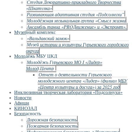
Студия Декоративно-прикладного Творчества
«Шкатулка»
Развивающая адаптивная студия «Подсолнухи”
Молодёжная музыкальная группа «Смысл жизни
Ансамбль танца «PROДвижение» и «Экспромт».
Музейный комплекс
«Вальдавский замок»
Музей истории и культуры Гурьевского городского
округа
Молодёжь МБУ ЦКД
Молодёжь Гурьевского МО I «Лидер»
Молод.Центр
Отчет о деятельности Гурьевского
молодежного центра «Лидер» (филиал МБУ
«Центр культуры и досуга») за 2025 год
Инклюзивная творческая лаборатория «Подсолнухи»
Новости
Афиши
КИНОЗАЛ
Безопасность
Дорожная безопасность
Пожарная безопасность
Информационная безопасность в Интернете