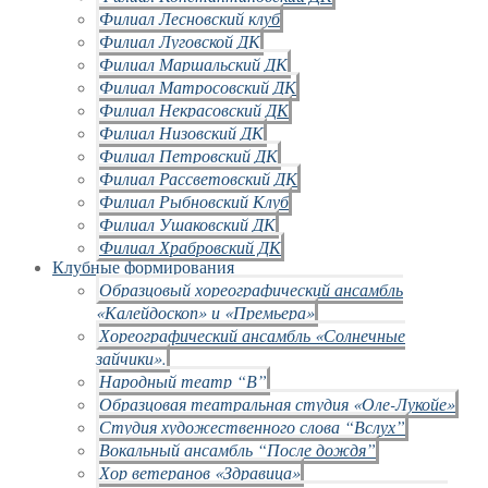
Филиал Лесновский клуб
Филиал Луговской ДК
Филиал Маршальский ДК
Филиал Матросовский ДК
Филиал Некрасовский ДК
Филиал Низовский ДК
Филиал Петровский ДК
Филиал Рассветовский ДК
Филиал Рыбновский Клуб
Филиал Ушаковский ДК
Филиал Храбровский ДК
Клубные формирования
Образцовый хореографический ансамбль
«Калейдоскоп» и «Премьера»
Хореографический ансамбль «Солнечные
зайчики».
Народный театр “В”
Образцовая театральная студия «Оле-Лукойе»
Студия художественного слова “Вслух”
Вокальный ансамбль “После дождя”
Хор ветеранов «Здравица»