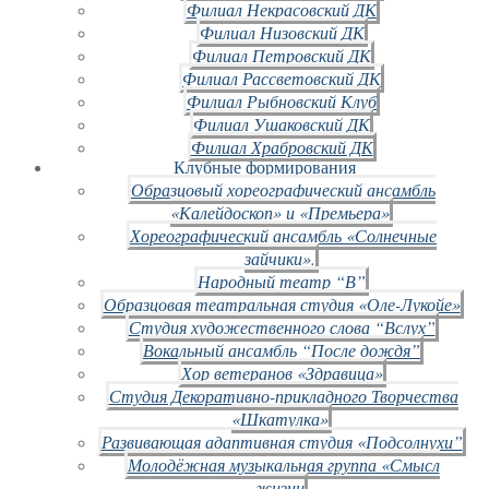
Филиал Некрасовский ДК
Филиал Низовский ДК
Филиал Петровский ДК
Филиал Рассветовский ДК
Филиал Рыбновский Клуб
Филиал Ушаковский ДК
Филиал Храбровский ДК
Клубные формирования
Образцовый хореографический ансамбль
«Калейдоскоп» и «Премьера»
Хореографический ансамбль «Солнечные
зайчики».
Народный театр “В”
Образцовая театральная студия «Оле-Лукойе»
Студия художественного слова “Вслух”
Вокальный ансамбль “После дождя”
Хор ветеранов «Здравица»
Студия Декоративно-прикладного Творчества
«Шкатулка»
Развивающая адаптивная студия «Подсолнухи”
Молодёжная музыкальная группа «Смысл
жизни