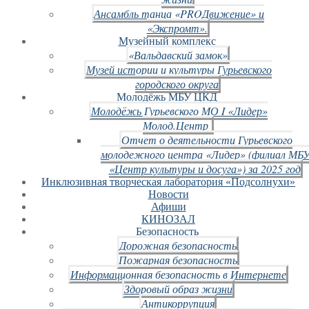
Ансамбль танца «PROДвижение» и
«Экспромт».
Музейный комплекс
«Вальдавский замок»
Музей истории и культуры Гурьевского
городского округа
Молодёжь МБУ ЦКД
Молодёжь Гурьевского МО I «Лидер»
Молод.Центр
Отчет о деятельности Гурьевского
молодежного центра «Лидер» (филиал МБ
«Центр культуры и досуга») за 2025 год
Инклюзивная творческая лаборатория «Подсолнухи»
Новости
Афиши
КИНОЗАЛ
Безопасность
Дорожная безопасность
Пожарная безопасность
Информационная безопасность в Интернете
Здоровый образ жизни
Антикоррупция