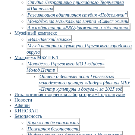
Студия Декоративно-прикладного Творчества
«Шкатулка»
Развивающая адаптивная студия «Подсолнухи”
Молодёжная музыкальная группа «Смысл жизни
Ансамбль танца «PROДвижение» и «Экспромт».
Музейный комплекс
«Вальдавский замок»
Музей истории и культуры Гурьевского городского
округа
Молодёжь МБУ ЦКД
Молодёжь Гурьевского МО I «Лидер»
Молод.Центр
Отчет о деятельности Гурьевского
молодежного центра «Лидер» (филиал МБУ
«Центр культуры и досуга») за 2025 год
Инклюзивная творческая лаборатория «Подсолнухи»
Новости
Афиши
КИНОЗАЛ
Безопасность
Дорожная безопасность
Пожарная безопасность
Информационная безопасность в Интернете