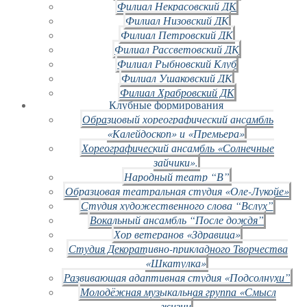
Филиал Некрасовский ДК
Филиал Низовский ДК
Филиал Петровский ДК
Филиал Рассветовский ДК
Филиал Рыбновский Клуб
Филиал Ушаковский ДК
Филиал Храбровский ДК
Клубные формирования
Образцовый хореографический ансамбль
«Калейдоскоп» и «Премьера»
Хореографический ансамбль «Солнечные
зайчики».
Народный театр “В”
Образцовая театральная студия «Оле-Лукойе»
Студия художественного слова “Вслух”
Вокальный ансамбль “После дождя”
Хор ветеранов «Здравица»
Студия Декоративно-прикладного Творчества
«Шкатулка»
Развивающая адаптивная студия «Подсолнухи”
Молодёжная музыкальная группа «Смысл
жизни