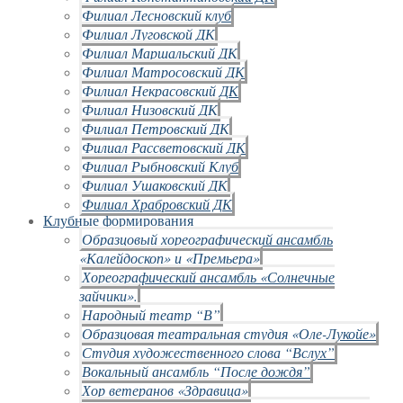
Филиал Лесновский клуб
Филиал Луговской ДК
Филиал Маршальский ДК
Филиал Матросовский ДК
Филиал Некрасовский ДК
Филиал Низовский ДК
Филиал Петровский ДК
Филиал Рассветовский ДК
Филиал Рыбновский Клуб
Филиал Ушаковский ДК
Филиал Храбровский ДК
Клубные формирования
Образцовый хореографический ансамбль
«Калейдоскоп» и «Премьера»
Хореографический ансамбль «Солнечные
зайчики».
Народный театр “В”
Образцовая театральная студия «Оле-Лукойе»
Студия художественного слова “Вслух”
Вокальный ансамбль “После дождя”
Хор ветеранов «Здравица»