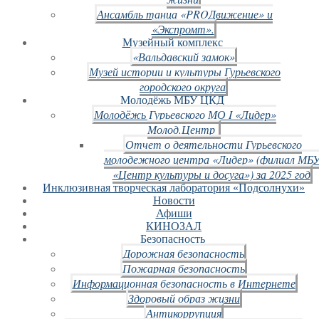
Ансамбль танца «PROДвижение» и
«Экспромт».
Музейный комплекс
«Вальдавский замок»
Музей истории и культуры Гурьевского
городского округа
Молодёжь МБУ ЦКД
Молодёжь Гурьевского МО I «Лидер»
Молод.Центр
Отчет о деятельности Гурьевского
молодежного центра «Лидер» (филиал МБ
«Центр культуры и досуга») за 2025 год
Инклюзивная творческая лаборатория «Подсолнухи»
Новости
Афиши
КИНОЗАЛ
Безопасность
Дорожная безопасность
Пожарная безопасность
Информационная безопасность в Интернете
Здоровый образ жизни
Антикоррупция