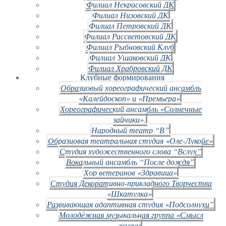
Филиал Некрасовский ДК
Филиал Низовский ДК
Филиал Петровский ДК
Филиал Рассветовский ДК
Филиал Рыбновский Клуб
Филиал Ушаковский ДК
Филиал Храбровский ДК
Клубные формирования
Образцовый хореографический ансамбль
«Калейдоскоп» и «Премьера»
Хореографический ансамбль «Солнечные
зайчики».
Народный театр “В”
Образцовая театральная студия «Оле-Лукойе»
Студия художественного слова “Вслух”
Вокальный ансамбль “После дождя”
Хор ветеранов «Здравица»
Студия Декоративно-прикладного Творчества
«Шкатулка»
Развивающая адаптивная студия «Подсолнухи”
Молодёжная музыкальная группа «Смысл
жизни