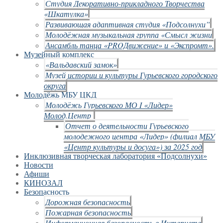
Студия Декоративно-прикладного Творчества
«Шкатулка»
Развивающая адаптивная студия «Подсолнухи”
Молодёжная музыкальная группа «Смысл жизни
Ансамбль танца «PROДвижение» и «Экспромт».
Музейный комплекс
«Вальдавский замок»
Музей истории и культуры Гурьевского городского
округа
Молодёжь МБУ ЦКД
Молодёжь Гурьевского МО I «Лидер»
Молод.Центр
Отчет о деятельности Гурьевского
молодежного центра «Лидер» (филиал МБУ
«Центр культуры и досуга») за 2025 год
Инклюзивная творческая лаборатория «Подсолнухи»
Новости
Афиши
КИНОЗАЛ
Безопасность
Дорожная безопасность
Пожарная безопасность
Информационная безопасность в Интернете