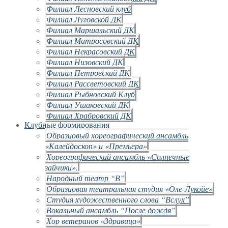
Филиал Лесновский клуб
Филиал Луговской ДК
Филиал Маршальский ДК
Филиал Матросовский ДК
Филиал Некрасовский ДК
Филиал Низовский ДК
Филиал Петровский ДК
Филиал Рассветовский ДК
Филиал Рыбновский Клуб
Филиал Ушаковский ДК
Филиал Храбровский ДК
Клубные формирования
Образцовый хореографический ансамбль
«Калейдоскоп» и «Премьера»
Хореографический ансамбль «Солнечные
зайчики».
Народный театр “В”
Образцовая театральная студия «Оле-Лукойе»
Студия художественного слова “Вслух”
Вокальный ансамбль “После дождя”
Хор ветеранов «Здравица»