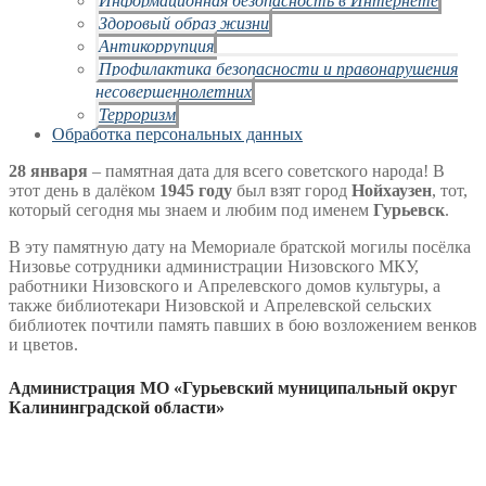
Здоровый образ жизни
Антикоррупция
Профилактика безопасности и правонарушения
несовершеннолетних
Терроризм
Обработка персональных данных
28 января
– памятная дата для всего советского народа! В
этот день в далёком
1945 году
был взят город
Нойхаузен
, тот,
который сегодня мы знаем и любим под именем
Гурьевск
.
В эту памятную дату на Мемориале братской могилы посёлка
Низовье сотрудники администрации Низовского МКУ,
работники Низовского и Апрелевского домов культуры, а
также библиотекари Низовской и Апрелевской сельских
библиотек почтили память павших в бою возложением венков
и цветов.
Администрация МО «Гурьевский муниципальный округ
Калининградской области»