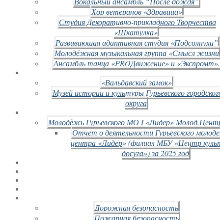
Вокальный ансамбль “После дождя”
Хор ветеранов «Здравица»
Студия Декоративно-прикладного Творчества
«Шкатулка»
Развивающая адаптивная студия «Подсолнухи”
Молодёжная музыкальная группа «Смысл жизни
Ансамбль танца «PROДвижение» и «Экспромт».
«Вальдавский замок»
Музей истории и культуры Гурьевского городског
округа
Молодёжь Гурьевского МО I «Лидер» Молод.Цент
Отчет о деятельности Гурьевского молод
центра «Лидер» (филиал МБУ «Центр куль
досуга») за 2025 год
Дорожная безопасность
Пожарная безопасность