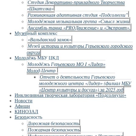
Студия Декоративно-прикладного Творчества
«Шкатулка»
Развивающая адаптивная студия «Подсолнухи”
Молодёжная музыкальная группа «Смысл жизни
Ансамбль танца «PROДвижение» и «Экспромт».
Музейный комплекс
«Вальдавский замок»
Музей истории и культуры Гурьевского городского
округа
Молодёжь МБУ ЦКД
Молодёжь Гурьевского МО I «Лидер»
Молод.Центр
Отчет о деятельности Гурьевского
молодежного центра «Лидер» (филиал МБУ
«Центр культуры и досуга») за 2025 год
Инклюзивная творческая лаборатория «Подсолнухи»
Новости
Афиши
КИНОЗАЛ
Безопасность
Дорожная безопасность
Пожарная безопасность
Информационная безопасность в Интернете