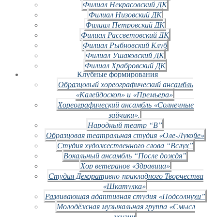
Филиал Некрасовский ДК
Филиал Низовский ДК
Филиал Петровский ДК
Филиал Рассветовский ДК
Филиал Рыбновский Клуб
Филиал Ушаковский ДК
Филиал Храбровский ДК
Клубные формирования
Образцовый хореографический ансамбль
«Калейдоскоп» и «Премьера»
Хореографический ансамбль «Солнечные
зайчики».
Народный театр “В”
Образцовая театральная студия «Оле-Лукойе»
Студия художественного слова “Вслух”
Вокальный ансамбль “После дождя”
Хор ветеранов «Здравица»
Студия Декоративно-прикладного Творчества
«Шкатулка»
Развивающая адаптивная студия «Подсолнухи”
Молодёжная музыкальная группа «Смысл
жизни