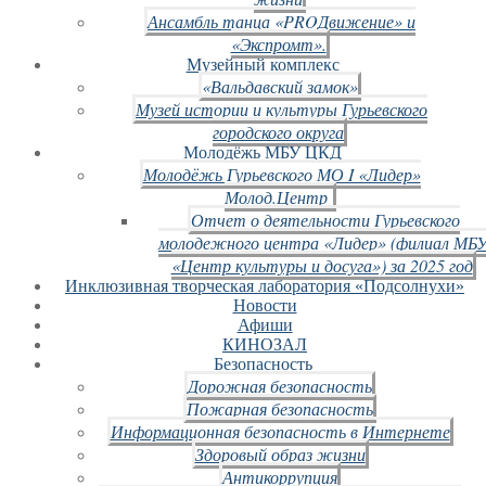
Ансамбль танца «PROДвижение» и
«Экспромт».
Музейный комплекс
«Вальдавский замок»
Музей истории и культуры Гурьевского
городского округа
Молодёжь МБУ ЦКД
Молодёжь Гурьевского МО I «Лидер»
Молод.Центр
Отчет о деятельности Гурьевского
молодежного центра «Лидер» (филиал МБ
«Центр культуры и досуга») за 2025 год
Инклюзивная творческая лаборатория «Подсолнухи»
Новости
Афиши
КИНОЗАЛ
Безопасность
Дорожная безопасность
Пожарная безопасность
Информационная безопасность в Интернете
Здоровый образ жизни
Антикоррупция