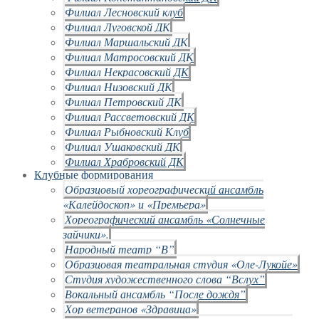
Филиал Лесновский клуб
Филиал Луговской ДК
Филиал Маршальский ДК
Филиал Матросовский ДК
Филиал Некрасовский ДК
Филиал Низовский ДК
Филиал Петровский ДК
Филиал Рассветовский ДК
Филиал Рыбновский Клуб
Филиал Ушаковский ДК
Филиал Храбровский ДК
Клубные формирования
Образцовый хореографический ансамбль
«Калейдоскоп» и «Премьера»
Хореографический ансамбль «Солнечные
зайчики».
Народный театр “В”
Образцовая театральная студия «Оле-Лукойе»
Студия художественного слова “Вслух”
Вокальный ансамбль “После дождя”
Хор ветеранов «Здравица»