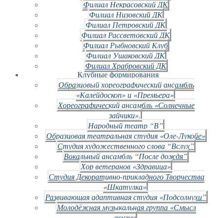
Филиал Некрасовский ДК
Филиал Низовский ДК
Филиал Петровский ДК
Филиал Рассветовский ДК
Филиал Рыбновский Клуб
Филиал Ушаковский ДК
Филиал Храбровский ДК
Клубные формирования
Образцовый хореографический ансамбль
«Калейдоскоп» и «Премьера»
Хореографический ансамбль «Солнечные
зайчики».
Народный театр “В”
Образцовая театральная студия «Оле-Лукойе»
Студия художественного слова “Вслух”
Вокальный ансамбль “После дождя”
Хор ветеранов «Здравица»
Студия Декоративно-прикладного Творчества
«Шкатулка»
Развивающая адаптивная студия «Подсолнухи”
Молодёжная музыкальная группа «Смысл
жизни