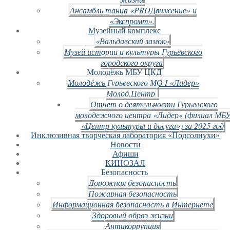
Ансамбль танца «PROДвижение» и
«Экспромт».
Музейный комплекс
«Вальдавский замок»
Музей истории и культуры Гурьевского
городского округа
Молодёжь МБУ ЦКД
Молодёжь Гурьевского МО I «Лидер»
Молод.Центр
Отчет о деятельности Гурьевского
молодежного центра «Лидер» (филиал МБ
«Центр культуры и досуга») за 2025 год
Инклюзивная творческая лаборатория «Подсолнухи»
Новости
Афиши
КИНОЗАЛ
Безопасность
Дорожная безопасность
Пожарная безопасность
Информационная безопасность в Интернете
Здоровый образ жизни
Антикоррупция