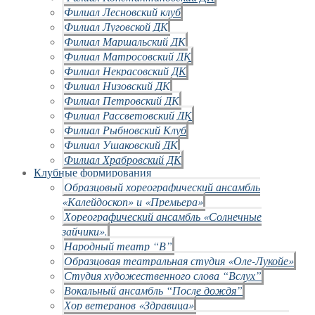
Филиал Лесновский клуб
Филиал Луговской ДК
Филиал Маршальский ДК
Филиал Матросовский ДК
Филиал Некрасовский ДК
Филиал Низовский ДК
Филиал Петровский ДК
Филиал Рассветовский ДК
Филиал Рыбновский Клуб
Филиал Ушаковский ДК
Филиал Храбровский ДК
Клубные формирования
Образцовый хореографический ансамбль
«Калейдоскоп» и «Премьера»
Хореографический ансамбль «Солнечные
зайчики».
Народный театр “В”
Образцовая театральная студия «Оле-Лукойе»
Студия художественного слова “Вслух”
Вокальный ансамбль “После дождя”
Хор ветеранов «Здравица»