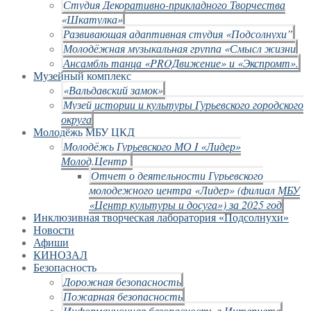
Студия Декоративно-прикладного Творчества
«Шкатулка»
Развивающая адаптивная студия «Подсолнухи”
Молодёжная музыкальная группа «Смысл жизни
Ансамбль танца «PROДвижение» и «Экспромт».
Музейный комплекс
«Вальдавский замок»
Музей истории и культуры Гурьевского городского
округа
Молодёжь МБУ ЦКД
Молодёжь Гурьевского МО I «Лидер»
Молод.Центр
Отчет о деятельности Гурьевского
молодежного центра «Лидер» (филиал МБУ
«Центр культуры и досуга») за 2025 год
Инклюзивная творческая лаборатория «Подсолнухи»
Новости
Афиши
КИНОЗАЛ
Безопасность
Дорожная безопасность
Пожарная безопасность
Информационная безопасность в Интернете