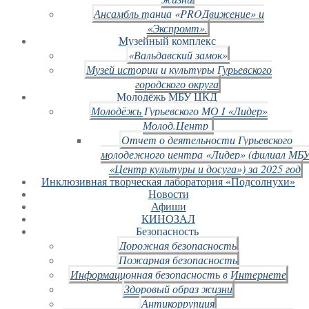
Ансамбль танца «PROДвижение» и
«Экспромт».
Музейный комплекс
«Вальдавский замок»
Музей истории и культуры Гурьевского
городского округа
Молодёжь МБУ ЦКД
Молодёжь Гурьевского МО I «Лидер»
Молод.Центр
Отчет о деятельности Гурьевского
молодежного центра «Лидер» (филиал МБ
«Центр культуры и досуга») за 2025 год
Инклюзивная творческая лаборатория «Подсолнухи»
Новости
Афиши
КИНОЗАЛ
Безопасность
Дорожная безопасность
Пожарная безопасность
Информационная безопасность в Интернете
Здоровый образ жизни
Антикоррупция