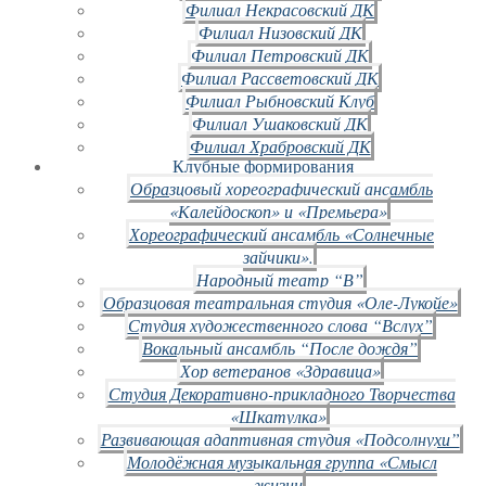
Филиал Некрасовский ДК
Филиал Низовский ДК
Филиал Петровский ДК
Филиал Рассветовский ДК
Филиал Рыбновский Клуб
Филиал Ушаковский ДК
Филиал Храбровский ДК
Клубные формирования
Образцовый хореографический ансамбль
«Калейдоскоп» и «Премьера»
Хореографический ансамбль «Солнечные
зайчики».
Народный театр “В”
Образцовая театральная студия «Оле-Лукойе»
Студия художественного слова “Вслух”
Вокальный ансамбль “После дождя”
Хор ветеранов «Здравица»
Студия Декоративно-прикладного Творчества
«Шкатулка»
Развивающая адаптивная студия «Подсолнухи”
Молодёжная музыкальная группа «Смысл
жизни