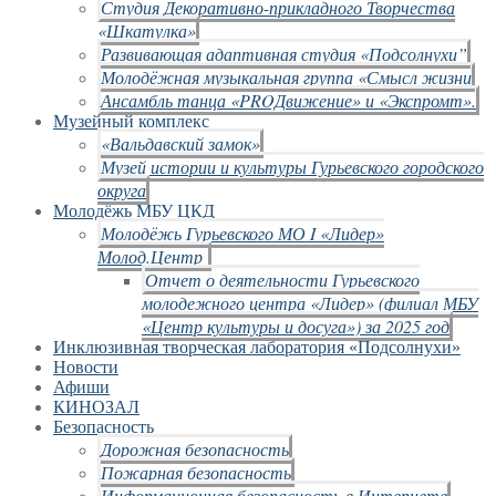
Студия Декоративно-прикладного Творчества
«Шкатулка»
Развивающая адаптивная студия «Подсолнухи”
Молодёжная музыкальная группа «Смысл жизни
Ансамбль танца «PROДвижение» и «Экспромт».
Музейный комплекс
«Вальдавский замок»
Музей истории и культуры Гурьевского городского
округа
Молодёжь МБУ ЦКД
Молодёжь Гурьевского МО I «Лидер»
Молод.Центр
Отчет о деятельности Гурьевского
молодежного центра «Лидер» (филиал МБУ
«Центр культуры и досуга») за 2025 год
Инклюзивная творческая лаборатория «Подсолнухи»
Новости
Афиши
КИНОЗАЛ
Безопасность
Дорожная безопасность
Пожарная безопасность
Информационная безопасность в Интернете