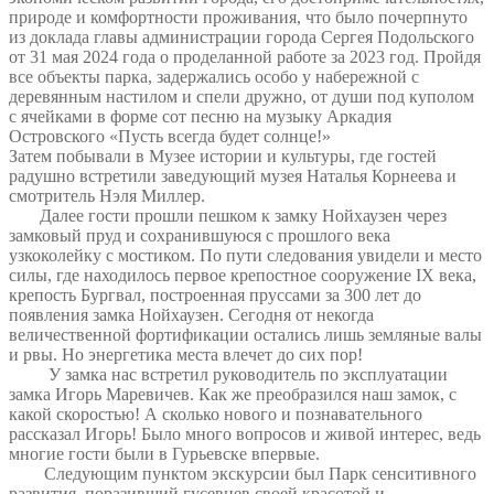
природе и комфортности проживания, что было почерпнуто
из доклада главы администрации города Сергея Подольского
от 31 мая 2024 года о проделанной работе за 2023 год. Пройдя
все объекты парка, задержались особо у набережной с
деревянным настилом и спели дружно, от души под куполом
с ячейками в форме сот песню на музыку Аркадия
Островского «Пусть всегда будет солнце!»
Затем побывали в Музее истории и культуры, где гостей
радушно встретили заведующий музея Наталья Корнеева и
смотритель Нэля Миллер.
Далее гости прошли пешком к замку Нойхаузен через
замковый пруд и сохранившуюся с прошлого века
узкоколейку с мостиком. По пути следования увидели и место
силы, где находилось первое крепостное сооружение IХ века,
крепость Бургвал, построенная пруссами за 300 лет до
появления замка Нойхаузен. Сегодня от некогда
величественной фортификации остались лишь земляные валы
и рвы. Но энергетика места влечет до сих пор!
У замка нас встретил руководитель по эксплуатации
замка Игорь Маревичев. Как же преобразился наш замок, с
какой скоростью! А сколько нового и познавательного
рассказал Игорь! Было много вопросов и живой интерес, ведь
многие гости были в Гурьевске впервые.
Следующим пунктом экскурсии был Парк сенситивного
развития, поразивший гусевцев своей красотой и