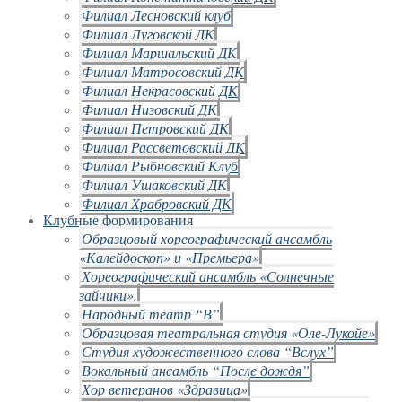
Филиал Лесновский клуб
Филиал Луговской ДК
Филиал Маршальский ДК
Филиал Матросовский ДК
Филиал Некрасовский ДК
Филиал Низовский ДК
Филиал Петровский ДК
Филиал Рассветовский ДК
Филиал Рыбновский Клуб
Филиал Ушаковский ДК
Филиал Храбровский ДК
Клубные формирования
Образцовый хореографический ансамбль
«Калейдоскоп» и «Премьера»
Хореографический ансамбль «Солнечные
зайчики».
Народный театр “В”
Образцовая театральная студия «Оле-Лукойе»
Студия художественного слова “Вслух”
Вокальный ансамбль “После дождя”
Хор ветеранов «Здравица»