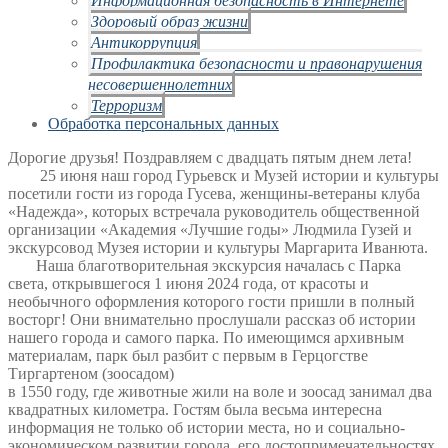
Здоровый образ жизни
Антикоррупция
Профилактика безопасности и правонарушения
несовершеннолетних
Терроризм
Обработка персональных данных
Дорогие друзья! Поздравляем с двадцать пятым днем лета!
25 июня наш город Гурьевск и Музей истории и культуры
посетили гости из города Гусева, женщины-ветераны клуба
«Надежда», которых встречала
руководитель общественной
организации «Академия «Лучшие годы» Людмила Гузей и
экскурсовод Музея истории и культуры Маргарита Иванюта.
Наша благотворительная экскурсия началась с Парка
света, открывшегося 1 июня 2024 года, от красоты и
необычного оформления которого гости пришли в полный
восторг! Они внимательно прослушали рассказ об истории
нашего города и самого парка. По имеющимся архивным
материалам, парк был разбит с первым в Герцогстве
Тиргартеном (зоосадом)
в 1550 году, где животные жили на воле и зоосад занимал два
квадратных километра. Гостям была весьма интересна
информация не только об истории места, но и социально-
экономическом развитии города, его достопримечательностях,