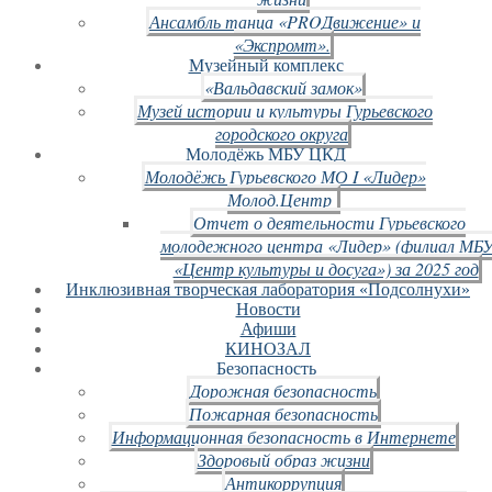
Ансамбль танца «PROДвижение» и
«Экспромт».
Музейный комплекс
«Вальдавский замок»
Музей истории и культуры Гурьевского
городского округа
Молодёжь МБУ ЦКД
Молодёжь Гурьевского МО I «Лидер»
Молод.Центр
Отчет о деятельности Гурьевского
молодежного центра «Лидер» (филиал МБ
«Центр культуры и досуга») за 2025 год
Инклюзивная творческая лаборатория «Подсолнухи»
Новости
Афиши
КИНОЗАЛ
Безопасность
Дорожная безопасность
Пожарная безопасность
Информационная безопасность в Интернете
Здоровый образ жизни
Антикоррупция