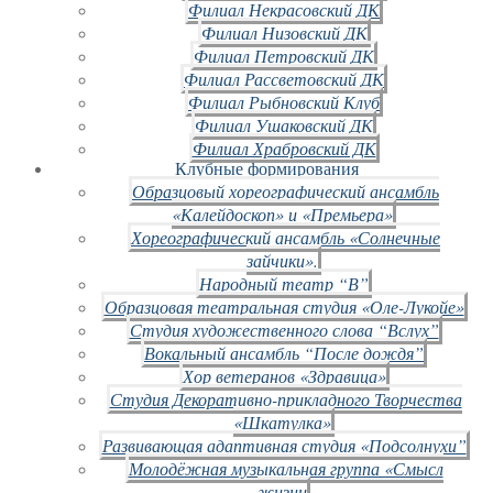
Филиал Некрасовский ДК
Филиал Низовский ДК
Филиал Петровский ДК
Филиал Рассветовский ДК
Филиал Рыбновский Клуб
Филиал Ушаковский ДК
Филиал Храбровский ДК
Клубные формирования
Образцовый хореографический ансамбль
«Калейдоскоп» и «Премьера»
Хореографический ансамбль «Солнечные
зайчики».
Народный театр “В”
Образцовая театральная студия «Оле-Лукойе»
Студия художественного слова “Вслух”
Вокальный ансамбль “После дождя”
Хор ветеранов «Здравица»
Студия Декоративно-прикладного Творчества
«Шкатулка»
Развивающая адаптивная студия «Подсолнухи”
Молодёжная музыкальная группа «Смысл
жизни