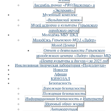
Ансамбль танца «PROДвижение» и
«Экспромт».
Музейный комплекс
«Вальдавский замок»
Музей истории и культуры Гурьевского
городского округа
Молодёжь МБУ ЦКД
Молодёжь Гурьевского МО I «Лидер»
Молод.Центр
Отчет о деятельности Гурьевского
молодежного центра «Лидер» (филиал МБ
«Центр культуры и досуга») за 2025 год
Инклюзивная творческая лаборатория «Подсолнухи»
Новости
Афиши
КИНОЗАЛ
Безопасность
Дорожная безопасность
Пожарная безопасность
Информационная безопасность в Интернете
Здоровый образ жизни
Антикоррупция