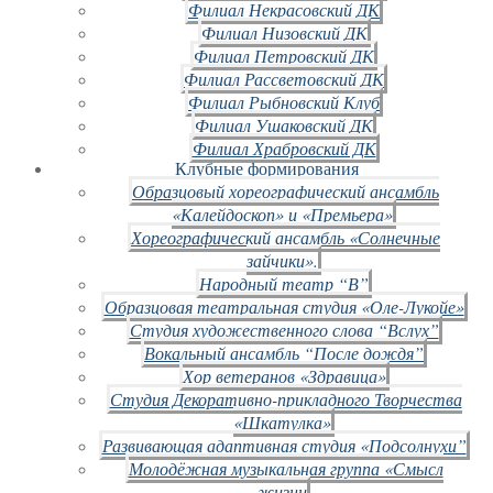
Филиал Некрасовский ДК
Филиал Низовский ДК
Филиал Петровский ДК
Филиал Рассветовский ДК
Филиал Рыбновский Клуб
Филиал Ушаковский ДК
Филиал Храбровский ДК
Клубные формирования
Образцовый хореографический ансамбль
«Калейдоскоп» и «Премьера»
Хореографический ансамбль «Солнечные
зайчики».
Народный театр “В”
Образцовая театральная студия «Оле-Лукойе»
Студия художественного слова “Вслух”
Вокальный ансамбль “После дождя”
Хор ветеранов «Здравица»
Студия Декоративно-прикладного Творчества
«Шкатулка»
Развивающая адаптивная студия «Подсолнухи”
Молодёжная музыкальная группа «Смысл
жизни