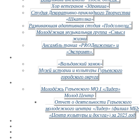
Хор ветеранов «Здравица»
Студия Декоративно-прикладного Творчества
«Шкатулка»
Развивающая адаптивная студия «Подсолнухи”
Молодёжная музыкальная группа «Смысл
жизни
Ансамбль танца «PROДвижение» и
«Экспромт».
«Вальдавский замок»
Музей истории и культуры Гурьевского
городского округа
Молодёжь Гурьевского МО I «Лидер»
Молод.Центр
Отчет о деятельности Гурьевского
молодежного центра «Лидер» (филиал МБ
«Центр культуры и досуга») за 2025 год