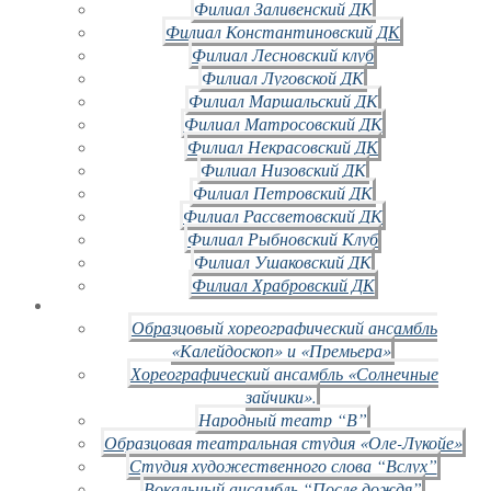
Филиал Заливенский ДК
Филиал Константиновский ДК
Филиал Лесновский клуб
Филиал Луговской ДК
Филиал Маршальский ДК
Филиал Матросовский ДК
Филиал Некрасовский ДК
Филиал Низовский ДК
Филиал Петровский ДК
Филиал Рассветовский ДК
Филиал Рыбновский Клуб
Филиал Ушаковский ДК
Филиал Храбровский ДК
Образцовый хореографический ансамбль
«Калейдоскоп» и «Премьера»
Хореографический ансамбль «Солнечные
зайчики».
Народный театр “В”
Образцовая театральная студия «Оле-Лукойе»
Студия художественного слова “Вслух”
Вокальный ансамбль “После дождя”