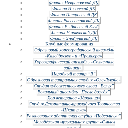
Филиал Некрасовский ДК
Филиал Низовский ДК
Филиал Петровский ДК
Филиал Рассветовский ДК
Филиал Рыбновский Клуб
Филиал Ушаковский ДК
Филиал Храбровский ДК
Клубные формирования
Образцовый хореографический ансамбль
«Калейдоскоп» и «Премьера»
Хореографический ансамбль «Солнечные
зайчики».
Народный театр “В”
Образцовая театральная студия «Оле-Лукойе»
Студия художественного слова “Вслух”
Вокальный ансамбль “После дождя”
Хор ветеранов «Здравица»
Студия Декоративно-прикладного Творчества
«Шкатулка»
Развивающая адаптивная студия «Подсолнухи”
Молодёжная музыкальная группа «Смысл
жизни