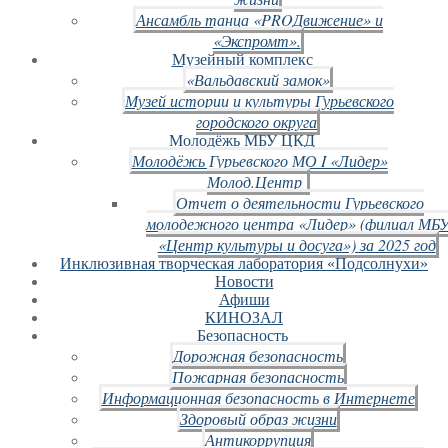
Ансамбль танца «PROДвижение» и
«Экспромт».
Музейный комплекс
«Вальдавский замок»
Музей истории и культуры Гурьевского
городского округа
Молодёжь МБУ ЦКД
Молодёжь Гурьевского МО I «Лидер»
Молод.Центр
Отчет о деятельности Гурьевского
молодежного центра «Лидер» (филиал МБ
«Центр культуры и досуга») за 2025 год
Инклюзивная творческая лаборатория «Подсолнухи»
Новости
Афиши
КИНОЗАЛ
Безопасность
Дорожная безопасность
Пожарная безопасность
Информационная безопасность в Интернете
Здоровый образ жизни
Антикоррупция