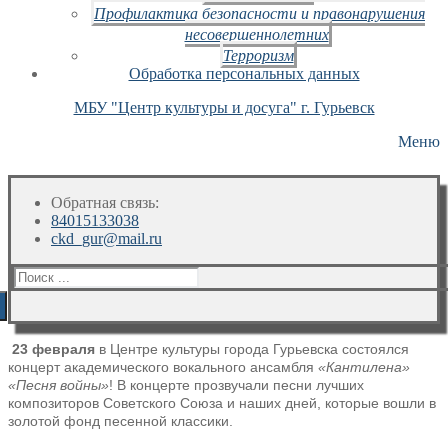
Профилактика безопасности и правонарушения
несовершеннолетних
Терроризм
Обработка персональных данных
МБУ "Центр культуры и досуга" г. Гурьевск
Меню
Обратная связь:
84015133038
ckd_gur@mail.ru
Искать:
23 февраля
в Центре культуры города Гурьевска состоялся
концерт академического вокального ансамбля
«Кантилена»
«Песня войны»
! В концерте прозвучали песни лучших
композиторов Советского Союза и наших дней, которые вошли в
золотой фонд песенной классики.