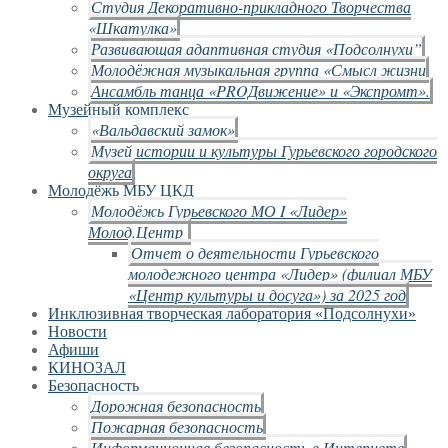
Студия Декоративно-прикладного Творчества
«Шкатулка»
Развивающая адаптивная студия «Подсолнухи”
Молодёжная музыкальная группа «Смысл жизни
Ансамбль танца «PROДвижение» и «Экспромт».
Музейный комплекс
«Вальдавский замок»
Музей истории и культуры Гурьевского городского
округа
Молодёжь МБУ ЦКД
Молодёжь Гурьевского МО I «Лидер»
Молод.Центр
Отчет о деятельности Гурьевского
молодежного центра «Лидер» (филиал МБУ
«Центр культуры и досуга») за 2025 год
Инклюзивная творческая лаборатория «Подсолнухи»
Новости
Афиши
КИНОЗАЛ
Безопасность
Дорожная безопасность
Пожарная безопасность
Информационная безопасность в Интернете