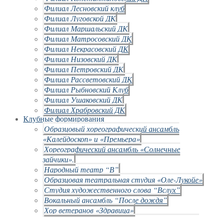
Филиал Лесновский клуб
Филиал Луговской ДК
Филиал Маршальский ДК
Филиал Матросовский ДК
Филиал Некрасовский ДК
Филиал Низовский ДК
Филиал Петровский ДК
Филиал Рассветовский ДК
Филиал Рыбновский Клуб
Филиал Ушаковский ДК
Филиал Храбровский ДК
Клубные формирования
Образцовый хореографический ансамбль
«Калейдоскоп» и «Премьера»
Хореографический ансамбль «Солнечные
зайчики».
Народный театр “В”
Образцовая театральная студия «Оле-Лукойе»
Студия художественного слова “Вслух”
Вокальный ансамбль “После дождя”
Хор ветеранов «Здравица»