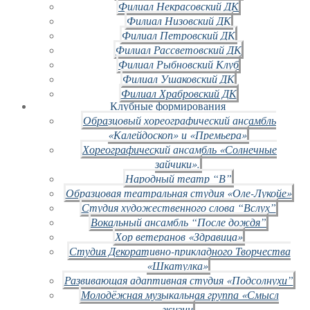
Филиал Некрасовский ДК
Филиал Низовский ДК
Филиал Петровский ДК
Филиал Рассветовский ДК
Филиал Рыбновский Клуб
Филиал Ушаковский ДК
Филиал Храбровский ДК
Клубные формирования
Образцовый хореографический ансамбль
«Калейдоскоп» и «Премьера»
Хореографический ансамбль «Солнечные
зайчики».
Народный театр “В”
Образцовая театральная студия «Оле-Лукойе»
Студия художественного слова “Вслух”
Вокальный ансамбль “После дождя”
Хор ветеранов «Здравица»
Студия Декоративно-прикладного Творчества
«Шкатулка»
Развивающая адаптивная студия «Подсолнухи”
Молодёжная музыкальная группа «Смысл
жизни