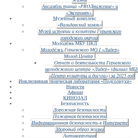
Ансамбль танца «PROДвижение» и
«Экспромт».
Музейный комплекс
«Вальдавский замок»
Музей истории и культуры Гурьевского
городского округа
Молодёжь МБУ ЦКД
Молодёжь Гурьевского МО I «Лидер»
Молод.Центр
Отчет о деятельности Гурьевского
молодежного центра «Лидер» (филиал МБ
«Центр культуры и досуга») за 2025 год
Инклюзивная творческая лаборатория «Подсолнухи»
Новости
Афиши
КИНОЗАЛ
Безопасность
Дорожная безопасность
Пожарная безопасность
Информационная безопасность в Интернете
Здоровый образ жизни
Антикоррупция