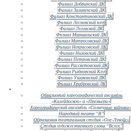
Филиал Добринский ДК
Филиал Заливенский ДК
Филиал Константиновский ДК
Филиал Лесновский клуб
Филиал Луговской ДК
Филиал Маршальский ДК
Филиал Матросовский ДК
Филиал Некрасовский ДК
Филиал Низовский ДК
Филиал Петровский ДК
Филиал Рассветовский ДК
Филиал Рыбновский Клуб
Филиал Ушаковский ДК
Филиал Храбровский ДК
Образцовый хореографический ансамбль
«Калейдоскоп» и «Премьера»
Хореографический ансамбль «Солнечные зайчики»
Народный театр “В”
Образцовая театральная студия «Оле-Лукойе»
Студия художественного слова “Вслух”