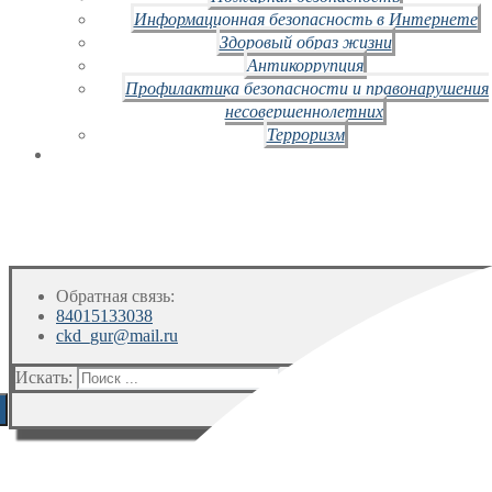
Информационная безопасность в Интернете
Здоровый образ жизни
Антикоррупция
Профилактика безопасности и правонарушения
несовершеннолетних
Терроризм
Обратная связь:
84015133038
ckd_gur@mail.ru
Искать: