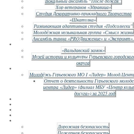
Вокальный ансамбль “После дождя”
Хор ветеранов «Здравица»
Студия Декоративно-прикладного Творчества
«Шкатулка»
Развивающая адаптивная студия «Подсолнухи”
Молодёжная музыкальная группа «Смысл жизни
Ансамбль танца «PROДвижение» и «Экспромт».
«Вальдавский замок»
Музей истории и культуры Гурьевского городског
округа
Молодёжь Гурьевского МО I «Лидер» Молод.Цент
Отчет о деятельности Гурьевского молод
центра «Лидер» (филиал МБУ «Центр куль
досуга») за 2025 год
Дорожная безопасность
Пожарная безопасность