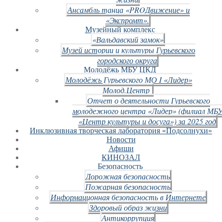
Ансамбль танца «PROДвижение» и
«Экспромт».
Музейный комплекс
«Вальдавский замок»
Музей истории и культуры Гурьевского
городского округа
Молодёжь МБУ ЦКД
Молодёжь Гурьевского МО I «Лидер»
Молод.Центр
Отчет о деятельности Гурьевского
молодежного центра «Лидер» (филиал МБ
«Центр культуры и досуга») за 2025 год
Инклюзивная творческая лаборатория «Подсолнухи»
Новости
Афиши
КИНОЗАЛ
Безопасность
Дорожная безопасность
Пожарная безопасность
Информационная безопасность в Интернете
Здоровый образ жизни
Антикоррупция