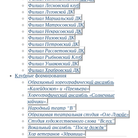
Филиал Лесновский клуб
Филиал Луговской ДК
Филиал Маршальский ДК
Филиал Матросовский ДК
Филиал Некрасовский ДК
Филиал Низовский ДК
Филиал Петровский ДК
Филиал Рассветовский ДК
Филиал Рыбновский Клуб
Филиал Ушаковский ДК
Филиал Храбровский ДК
Клубные формирования
Образцовый хореографический ансамбль
«Калейдоскоп» и «Премьера»
Хореографический ансамбль «Солнечные
зайчики».
Народный театр “В”
Образцовая театральная студия «Оле-Лукойе»
Студия художественного слова “Вслух”
Вокальный ансамбль “После дождя”
Хор ветеранов «Здравица»