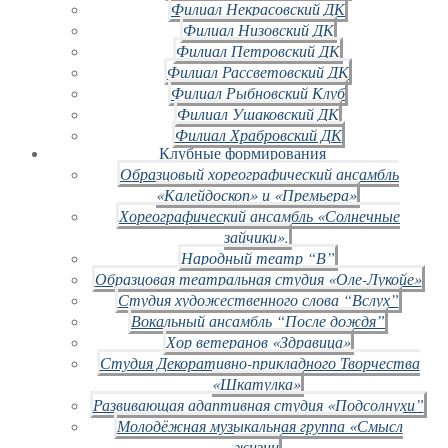
Филиал Некрасовский ДК
Филиал Низовский ДК
Филиал Петровский ДК
Филиал Рассветовский ДК
Филиал Рыбновский Клуб
Филиал Ушаковский ДК
Филиал Храбровский ДК
Клубные формирования
Образцовый хореографический ансамбль
«Калейдоскоп» и «Премьера»
Хореографический ансамбль «Солнечные
зайчики».
Народный театр “В”
Образцовая театральная студия «Оле-Лукойе»
Студия художественного слова “Вслух”
Вокальный ансамбль “После дождя”
Хор ветеранов «Здравица»
Студия Декоративно-прикладного Творчества
«Шкатулка»
Развивающая адаптивная студия «Подсолнухи”
Молодёжная музыкальная группа «Смысл
жизни