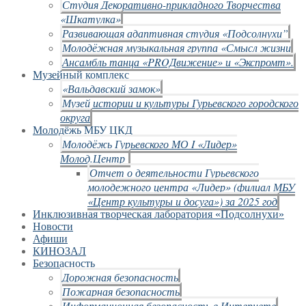
Студия Декоративно-прикладного Творчества
«Шкатулка»
Развивающая адаптивная студия «Подсолнухи”
Молодёжная музыкальная группа «Смысл жизни
Ансамбль танца «PROДвижение» и «Экспромт».
Музейный комплекс
«Вальдавский замок»
Музей истории и культуры Гурьевского городского
округа
Молодёжь МБУ ЦКД
Молодёжь Гурьевского МО I «Лидер»
Молод.Центр
Отчет о деятельности Гурьевского
молодежного центра «Лидер» (филиал МБУ
«Центр культуры и досуга») за 2025 год
Инклюзивная творческая лаборатория «Подсолнухи»
Новости
Афиши
КИНОЗАЛ
Безопасность
Дорожная безопасность
Пожарная безопасность
Информационная безопасность в Интернете