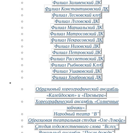
Филиал Заливенский ДК
Филиал Константиновский ДК
Филиал Лесновский клуб
Филиал Луговской ДК
Филиал Маршальский ДК
Филиал Матросовский ДК
Филиал Некрасовский ДК
Филиал Низовский ДК
Филиал Петровский ДК
Филиал Рассветовский ДК
Филиал Рыбновский Клуб
Филиал Ушаковский ДК
Филиал Храбровский ДК
Образцовый хореографический ансамбль
«Калейдоскоп» и «Премьера»
Хореографический ансамбль «Солнечные
зайчики».
Народный театр “В”
Образцовая театральная студия «Оле-Лукойе»
Студия художественного слова “Вслух”
Вокальный ансамбль “После дождя”