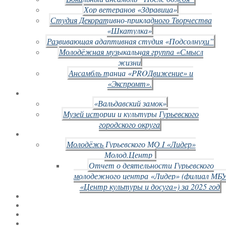
Хор ветеранов «Здравица»
Студия Декоративно-прикладного Творчества
«Шкатулка»
Развивающая адаптивная студия «Подсолнухи”
Молодёжная музыкальная группа «Смысл
жизни
Ансамбль танца «PROДвижение» и
«Экспромт».
«Вальдавский замок»
Музей истории и культуры Гурьевского
городского округа
Молодёжь Гурьевского МО I «Лидер»
Молод.Центр
Отчет о деятельности Гурьевского
молодежного центра «Лидер» (филиал МБ
«Центр культуры и досуга») за 2025 год