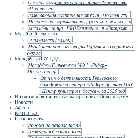
Студия Декоративно-прикладного Творчества
«Шкатулка»
Развивающая адаптивная студия «Подсолнухи”
Молодёжная музыкальная группа «Смысл жизни
Ансамбль танца «PROДвижение» и «Экспромт».
Музейный комплекс
«Вальдавский замок»
Музей истории и культуры Гурьевского городского
округа
Молодёжь МБУ ЦКД
Молодёжь Гурьевского МО I «Лидер»
Молод.Центр
Отчет о деятельности Гурьевского
молодежного центра «Лидер» (филиал МБУ
«Центр культуры и досуга») за 2025 год
Инклюзивная творческая лаборатория «Подсолнухи»
Новости
Афиши
КИНОЗАЛ
Безопасность
Дорожная безопасность
Пожарная безопасность
Информационная безопасность в Интернете