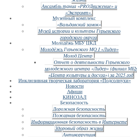
Ансамбль танца «PROДвижение» и
«Экспромт».
Музейный комплекс
«Вальдавский замок»
Музей истории и культуры Гурьевского
городского округа
Молодёжь МБУ ЦКД
Молодёжь Гурьевского МО I «Лидер»
Молод.Центр
Отчет о деятельности Гурьевского
молодежного центра «Лидер» (филиал МБ
«Центр культуры и досуга») за 2025 год
Инклюзивная творческая лаборатория «Подсолнухи»
Новости
Афиши
КИНОЗАЛ
Безопасность
Дорожная безопасность
Пожарная безопасность
Информационная безопасность в Интернете
Здоровый образ жизни
Антикоррупция