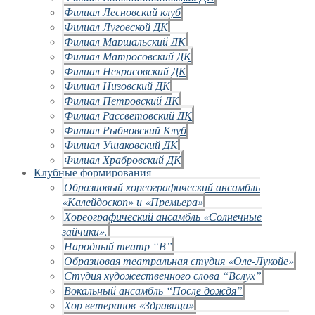
Филиал Лесновский клуб
Филиал Луговской ДК
Филиал Маршальский ДК
Филиал Матросовский ДК
Филиал Некрасовский ДК
Филиал Низовский ДК
Филиал Петровский ДК
Филиал Рассветовский ДК
Филиал Рыбновский Клуб
Филиал Ушаковский ДК
Филиал Храбровский ДК
Клубные формирования
Образцовый хореографический ансамбль
«Калейдоскоп» и «Премьера»
Хореографический ансамбль «Солнечные
зайчики».
Народный театр “В”
Образцовая театральная студия «Оле-Лукойе»
Студия художественного слова “Вслух”
Вокальный ансамбль “После дождя”
Хор ветеранов «Здравица»