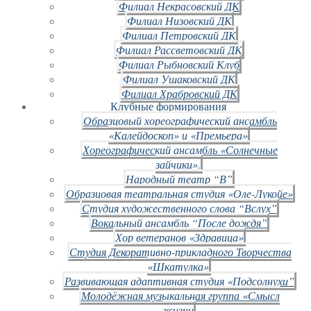
Филиал Некрасовский ДК
Филиал Низовский ДК
Филиал Петровский ДК
Филиал Рассветовский ДК
Филиал Рыбновский Клуб
Филиал Ушаковский ДК
Филиал Храбровский ДК
Клубные формирования
Образцовый хореографический ансамбль
«Калейдоскоп» и «Премьера»
Хореографический ансамбль «Солнечные
зайчики».
Народный театр “В”
Образцовая театральная студия «Оле-Лукойе»
Студия художественного слова “Вслух”
Вокальный ансамбль “После дождя”
Хор ветеранов «Здравица»
Студия Декоративно-прикладного Творчества
«Шкатулка»
Развивающая адаптивная студия «Подсолнухи”
Молодёжная музыкальная группа «Смысл
жизни