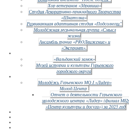
Хор ветеранов «Здравица»
Студия Декоративно-прикладного Творчества
«Шкатулка»
Развивающая адаптивная студия «Подсолнухи”
Молодёжная музыкальная группа «Смысл
жизни
Ансамбль танца «PROДвижение» и
«Экспромт».
«Вальдавский замок»
Музей истории и культуры Гурьевского
городского округа
Молодёжь Гурьевского МО I «Лидер»
Молод.Центр
Отчет о деятельности Гурьевского
молодежного центра «Лидер» (филиал МБ
«Центр культуры и досуга») за 2025 год