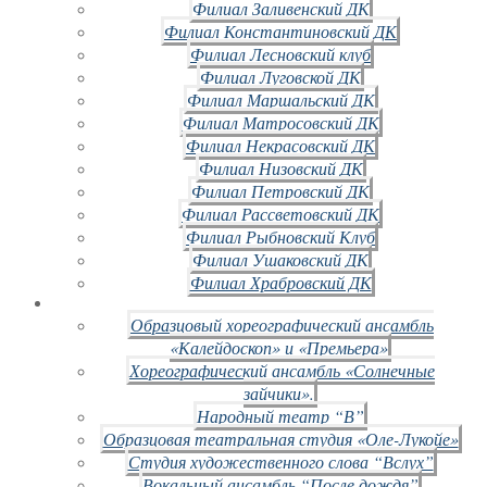
Филиал Заливенский ДК
Филиал Константиновский ДК
Филиал Лесновский клуб
Филиал Луговской ДК
Филиал Маршальский ДК
Филиал Матросовский ДК
Филиал Некрасовский ДК
Филиал Низовский ДК
Филиал Петровский ДК
Филиал Рассветовский ДК
Филиал Рыбновский Клуб
Филиал Ушаковский ДК
Филиал Храбровский ДК
Образцовый хореографический ансамбль
«Калейдоскоп» и «Премьера»
Хореографический ансамбль «Солнечные
зайчики».
Народный театр “В”
Образцовая театральная студия «Оле-Лукойе»
Студия художественного слова “Вслух”
Вокальный ансамбль “После дождя”