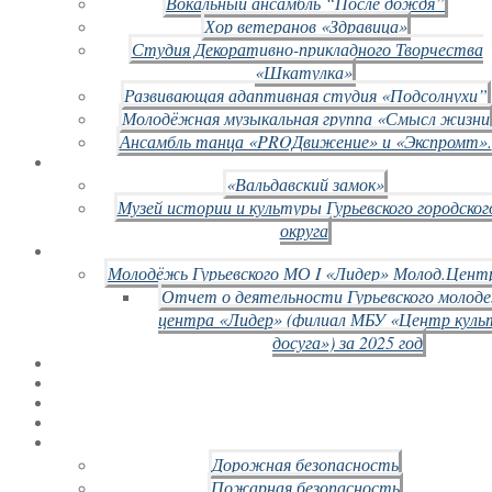
Вокальный ансамбль “После дождя”
Хор ветеранов «Здравица»
Студия Декоративно-прикладного Творчества
«Шкатулка»
Развивающая адаптивная студия «Подсолнухи”
Молодёжная музыкальная группа «Смысл жизни
Ансамбль танца «PROДвижение» и «Экспромт».
«Вальдавский замок»
Музей истории и культуры Гурьевского городског
округа
Молодёжь Гурьевского МО I «Лидер» Молод.Цент
Отчет о деятельности Гурьевского молод
центра «Лидер» (филиал МБУ «Центр куль
досуга») за 2025 год
Дорожная безопасность
Пожарная безопасность