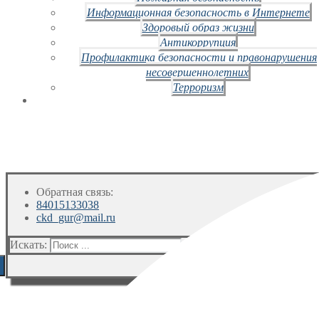
Информационная безопасность в Интернете
Здоровый образ жизни
Антикоррупция
Профилактика безопасности и правонарушения
несовершеннолетних
Терроризм
Обратная связь:
84015133038
ckd_gur@mail.ru
Искать: