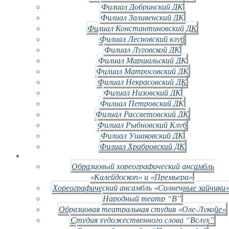
Филиал Добринский ДК
Филиал Заливенский ДК
Филиал Константиновский ДК
Филиал Лесновский клуб
Филиал Луговской ДК
Филиал Маршальский ДК
Филиал Матросовский ДК
Филиал Некрасовский ДК
Филиал Низовский ДК
Филиал Петровский ДК
Филиал Рассветовский ДК
Филиал Рыбновский Клуб
Филиал Ушаковский ДК
Филиал Храбровский ДК
Образцовый хореографический ансамбль
«Калейдоскоп» и «Премьера»
Хореографический ансамбль «Солнечные зайчики»
Народный театр “В”
Образцовая театральная студия «Оле-Лукойе»
Студия художественного слова “Вслух”