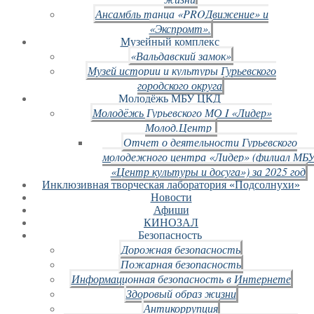
Ансамбль танца «PROДвижение» и
«Экспромт».
Музейный комплекс
«Вальдавский замок»
Музей истории и культуры Гурьевского
городского округа
Молодёжь МБУ ЦКД
Молодёжь Гурьевского МО I «Лидер»
Молод.Центр
Отчет о деятельности Гурьевского
молодежного центра «Лидер» (филиал МБ
«Центр культуры и досуга») за 2025 год
Инклюзивная творческая лаборатория «Подсолнухи»
Новости
Афиши
КИНОЗАЛ
Безопасность
Дорожная безопасность
Пожарная безопасность
Информационная безопасность в Интернете
Здоровый образ жизни
Антикоррупция