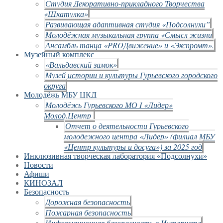
Студия Декоративно-прикладного Творчества
«Шкатулка»
Развивающая адаптивная студия «Подсолнухи”
Молодёжная музыкальная группа «Смысл жизни
Ансамбль танца «PROДвижение» и «Экспромт».
Музейный комплекс
«Вальдавский замок»
Музей истории и культуры Гурьевского городского
округа
Молодёжь МБУ ЦКД
Молодёжь Гурьевского МО I «Лидер»
Молод.Центр
Отчет о деятельности Гурьевского
молодежного центра «Лидер» (филиал МБУ
«Центр культуры и досуга») за 2025 год
Инклюзивная творческая лаборатория «Подсолнухи»
Новости
Афиши
КИНОЗАЛ
Безопасность
Дорожная безопасность
Пожарная безопасность
Информационная безопасность в Интернете