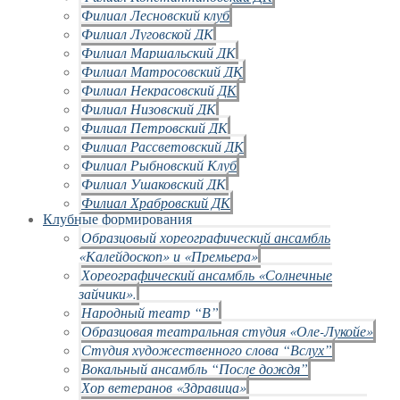
Филиал Лесновский клуб
Филиал Луговской ДК
Филиал Маршальский ДК
Филиал Матросовский ДК
Филиал Некрасовский ДК
Филиал Низовский ДК
Филиал Петровский ДК
Филиал Рассветовский ДК
Филиал Рыбновский Клуб
Филиал Ушаковский ДК
Филиал Храбровский ДК
Клубные формирования
Образцовый хореографический ансамбль
«Калейдоскоп» и «Премьера»
Хореографический ансамбль «Солнечные
зайчики».
Народный театр “В”
Образцовая театральная студия «Оле-Лукойе»
Студия художественного слова “Вслух”
Вокальный ансамбль “После дождя”
Хор ветеранов «Здравица»