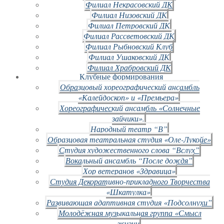
Филиал Некрасовский ДК
Филиал Низовский ДК
Филиал Петровский ДК
Филиал Рассветовский ДК
Филиал Рыбновский Клуб
Филиал Ушаковский ДК
Филиал Храбровский ДК
Клубные формирования
Образцовый хореографический ансамбль
«Калейдоскоп» и «Премьера»
Хореографический ансамбль «Солнечные
зайчики».
Народный театр “В”
Образцовая театральная студия «Оле-Лукойе»
Студия художественного слова “Вслух”
Вокальный ансамбль “После дождя”
Хор ветеранов «Здравица»
Студия Декоративно-прикладного Творчества
«Шкатулка»
Развивающая адаптивная студия «Подсолнухи”
Молодёжная музыкальная группа «Смысл
жизни