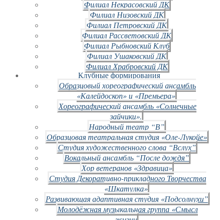
Филиал Некрасовский ДК
Филиал Низовский ДК
Филиал Петровский ДК
Филиал Рассветовский ДК
Филиал Рыбновский Клуб
Филиал Ушаковский ДК
Филиал Храбровский ДК
Клубные формирования
Образцовый хореографический ансамбль
«Калейдоскоп» и «Премьера»
Хореографический ансамбль «Солнечные
зайчики».
Народный театр “В”
Образцовая театральная студия «Оле-Лукойе»
Студия художественного слова “Вслух”
Вокальный ансамбль “После дождя”
Хор ветеранов «Здравица»
Студия Декоративно-прикладного Творчества
«Шкатулка»
Развивающая адаптивная студия «Подсолнухи”
Молодёжная музыкальная группа «Смысл
жизни