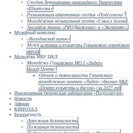
Студия Декоративно-прикладного Творчества
«Шкатулка»
Развивающая адаптивная студия «Подсолнухи”
Молодёжная музыкальная группа «Смысл жизни
Ансамбль танца «PROДвижение» и «Экспромт».
Музейный комплекс
«Вальдавский замок»
Музей истории и культуры Гурьевского городского
округа
Молодёжь МБУ ЦКД
Молодёжь Гурьевского МО I «Лидер»
Молод.Центр
Отчет о деятельности Гурьевского
молодежного центра «Лидер» (филиал МБУ
«Центр культуры и досуга») за 2025 год
Инклюзивная творческая лаборатория «Подсолнухи»
Новости
Афиши
КИНОЗАЛ
Безопасность
Дорожная безопасность
Пожарная безопасность
Информационная безопасность в Интернете