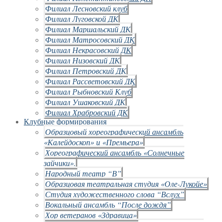
Филиал Лесновский клуб
Филиал Луговской ДК
Филиал Маршальский ДК
Филиал Матросовский ДК
Филиал Некрасовский ДК
Филиал Низовский ДК
Филиал Петровский ДК
Филиал Рассветовский ДК
Филиал Рыбновский Клуб
Филиал Ушаковский ДК
Филиал Храбровский ДК
Клубные формирования
Образцовый хореографический ансамбль
«Калейдоскоп» и «Премьера»
Хореографический ансамбль «Солнечные
зайчики».
Народный театр “В”
Образцовая театральная студия «Оле-Лукойе»
Студия художественного слова “Вслух”
Вокальный ансамбль “После дождя”
Хор ветеранов «Здравица»