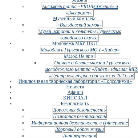
Ансамбль танца «PROДвижение» и
«Экспромт».
Музейный комплекс
«Вальдавский замок»
Музей истории и культуры Гурьевского
городского округа
Молодёжь МБУ ЦКД
Молодёжь Гурьевского МО I «Лидер»
Молод.Центр
Отчет о деятельности Гурьевского
молодежного центра «Лидер» (филиал МБ
«Центр культуры и досуга») за 2025 год
Инклюзивная творческая лаборатория «Подсолнухи»
Новости
Афиши
КИНОЗАЛ
Безопасность
Дорожная безопасность
Пожарная безопасность
Информационная безопасность в Интернете
Здоровый образ жизни
Антикоррупция