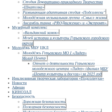
Студия Декоративно-прикладного Творчества
«Шкатулка»
Развивающая адаптивная студия «Подсолнухи”
Молодёжная музыкальная группа «Смысл жизни
Ансамбль танца «PROДвижение» и «Экспромт».
Музейный комплекс
«Вальдавский замок»
Музей истории и культуры Гурьевского городского
округа
Молодёжь МБУ ЦКД
Молодёжь Гурьевского МО I «Лидер»
Молод.Центр
Отчет о деятельности Гурьевского
молодежного центра «Лидер» (филиал МБУ
«Центр культуры и досуга») за 2025 год
Инклюзивная творческая лаборатория «Подсолнухи»
Новости
Афиши
КИНОЗАЛ
Безопасность
Дорожная безопасность
Пожарная безопасность
Информационная безопасность в Интернете