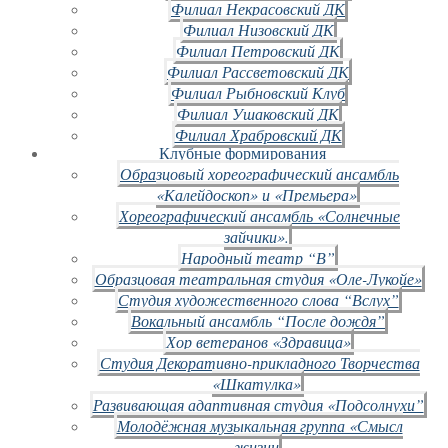
Филиал Некрасовский ДК
Филиал Низовский ДК
Филиал Петровский ДК
Филиал Рассветовский ДК
Филиал Рыбновский Клуб
Филиал Ушаковский ДК
Филиал Храбровский ДК
Клубные формирования
Образцовый хореографический ансамбль
«Калейдоскоп» и «Премьера»
Хореографический ансамбль «Солнечные
зайчики».
Народный театр “В”
Образцовая театральная студия «Оле-Лукойе»
Студия художественного слова “Вслух”
Вокальный ансамбль “После дождя”
Хор ветеранов «Здравица»
Студия Декоративно-прикладного Творчества
«Шкатулка»
Развивающая адаптивная студия «Подсолнухи”
Молодёжная музыкальная группа «Смысл
жизни