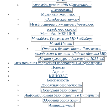
Ансамбль танца «PROДвижение» и
«Экспромт».
Музейный комплекс
«Вальдавский замок»
Музей истории и культуры Гурьевского
городского округа
Молодёжь МБУ ЦКД
Молодёжь Гурьевского МО I «Лидер»
Молод.Центр
Отчет о деятельности Гурьевского
молодежного центра «Лидер» (филиал МБ
«Центр культуры и досуга») за 2025 год
Инклюзивная творческая лаборатория «Подсолнухи»
Новости
Афиши
КИНОЗАЛ
Безопасность
Дорожная безопасность
Пожарная безопасность
Информационная безопасность в Интернете
Здоровый образ жизни
Антикоррупция