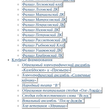
Филиал Лесновский клуб
Филиал Луговской ДК
Филиал Маршальский ДК
Филиал Матросовский ДК
Филиал Некрасовский ДК
Филиал Низовский ДК
Филиал Петровский ДК
Филиал Рассветовский ДК
Филиал Рыбновский Клуб
Филиал Ушаковский ДК
Филиал Храбровский ДК
Клубные формирования
Образцовый хореографический ансамбль
«Калейдоскоп» и «Премьера»
Хореографический ансамбль «Солнечные
зайчики».
Народный театр “В”
Образцовая театральная студия «Оле-Лукойе»
Студия художественного слова “Вслух”
Вокальный ансамбль “После дождя”
Хор ветеранов «Здравица»