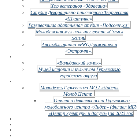
Хор ветеранов «Здравица»
Студия Декоративно-прикладного Творчества
«Шкатулка»
Развивающая адаптивная студия «Подсолнухи”
Молодёжная музыкальная группа «Смысл
жизни
Ансамбль танца «PROДвижение» и
«Экспромт».
«Вальдавский замок»
Музей истории и культуры Гурьевского
городского округа
Молодёжь Гурьевского МО I «Лидер»
Молод.Центр
Отчет о деятельности Гурьевского
молодежного центра «Лидер» (филиал МБ
«Центр культуры и досуга») за 2025 год