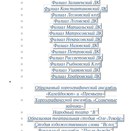
Филиал Заливенский ДК
Филиал Константиновский ДК
Филиал Лесновский клуб
Филиал Луговской ДК
Филиал Маршальский ДК
Филиал Матросовский ДК
Филиал Некрасовский ДК
Филиал Низовский ДК
Филиал Петровский ДК
Филиал Рассветовский ДК
Филиал Рыбновский Клуб
Филиал Ушаковский ДК
Филиал Храбровский ДК
Образцовый хореографический ансамбль
«Калейдоскоп» и «Премьера»
Хореографический ансамбль «Солнечные
зайчики».
Народный театр “В”
Образцовая театральная студия «Оле-Лукойе»
Студия художественного слова “Вслух”
Вокальный ансамбль “После дождя”