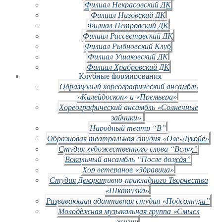
Филиал Некрасовский ДК
Филиал Низовский ДК
Филиал Петровский ДК
Филиал Рассветовский ДК
Филиал Рыбновский Клуб
Филиал Ушаковский ДК
Филиал Храбровский ДК
Клубные формирования
Образцовый хореографический ансамбль
«Калейдоскоп» и «Премьера»
Хореографический ансамбль «Солнечные
зайчики».
Народный театр “В”
Образцовая театральная студия «Оле-Лукойе»
Студия художественного слова “Вслух”
Вокальный ансамбль “После дождя”
Хор ветеранов «Здравица»
Студия Декоративно-прикладного Творчества
«Шкатулка»
Развивающая адаптивная студия «Подсолнухи”
Молодёжная музыкальная группа «Смысл
жизни