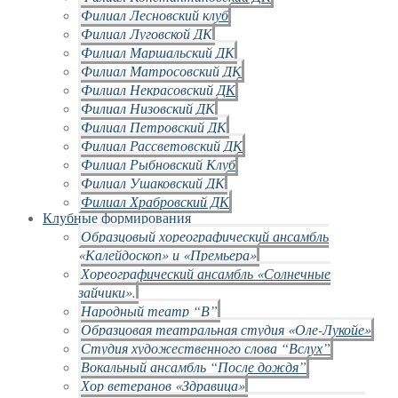
Филиал Лесновский клуб
Филиал Луговской ДК
Филиал Маршальский ДК
Филиал Матросовский ДК
Филиал Некрасовский ДК
Филиал Низовский ДК
Филиал Петровский ДК
Филиал Рассветовский ДК
Филиал Рыбновский Клуб
Филиал Ушаковский ДК
Филиал Храбровский ДК
Клубные формирования
Образцовый хореографический ансамбль
«Калейдоскоп» и «Премьера»
Хореографический ансамбль «Солнечные
зайчики».
Народный театр “В”
Образцовая театральная студия «Оле-Лукойе»
Студия художественного слова “Вслух”
Вокальный ансамбль “После дождя”
Хор ветеранов «Здравица»