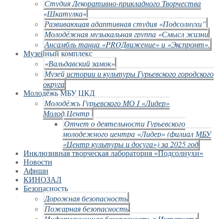
Студия Декоративно-прикладного Творчества
«Шкатулка»
Развивающая адаптивная студия «Подсолнухи”
Молодёжная музыкальная группа «Смысл жизни
Ансамбль танца «PROДвижение» и «Экспромт».
Музейный комплекс
«Вальдавский замок»
Музей истории и культуры Гурьевского городского
округа
Молодёжь МБУ ЦКД
Молодёжь Гурьевского МО I «Лидер»
Молод.Центр
Отчет о деятельности Гурьевского
молодежного центра «Лидер» (филиал МБУ
«Центр культуры и досуга») за 2025 год
Инклюзивная творческая лаборатория «Подсолнухи»
Новости
Афиши
КИНОЗАЛ
Безопасность
Дорожная безопасность
Пожарная безопасность
Информационная безопасность в Интернете