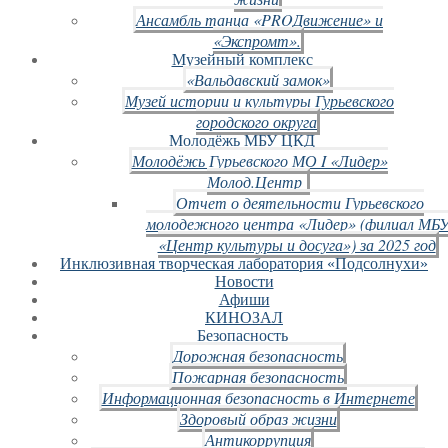
Ансамбль танца «PROДвижение» и
«Экспромт».
Музейный комплекс
«Вальдавский замок»
Музей истории и культуры Гурьевского
городского округа
Молодёжь МБУ ЦКД
Молодёжь Гурьевского МО I «Лидер»
Молод.Центр
Отчет о деятельности Гурьевского
молодежного центра «Лидер» (филиал МБ
«Центр культуры и досуга») за 2025 год
Инклюзивная творческая лаборатория «Подсолнухи»
Новости
Афиши
КИНОЗАЛ
Безопасность
Дорожная безопасность
Пожарная безопасность
Информационная безопасность в Интернете
Здоровый образ жизни
Антикоррупция