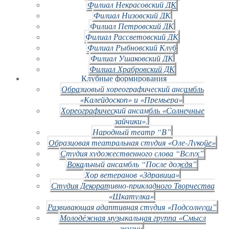
Филиал Некрасовский ДК
Филиал Низовский ДК
Филиал Петровский ДК
Филиал Рассветовский ДК
Филиал Рыбновский Клуб
Филиал Ушаковский ДК
Филиал Храбровский ДК
Клубные формирования
Образцовый хореографический ансамбль
«Калейдоскоп» и «Премьера»
Хореографический ансамбль «Солнечные
зайчики».
Народный театр “В”
Образцовая театральная студия «Оле-Лукойе»
Студия художественного слова “Вслух”
Вокальный ансамбль “После дождя”
Хор ветеранов «Здравица»
Студия Декоративно-прикладного Творчества
«Шкатулка»
Развивающая адаптивная студия «Подсолнухи”
Молодёжная музыкальная группа «Смысл
жизни