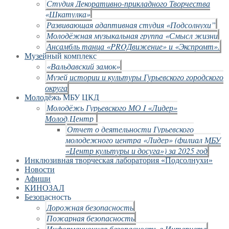
Студия Декоративно-прикладного Творчества
«Шкатулка»
Развивающая адаптивная студия «Подсолнухи”
Молодёжная музыкальная группа «Смысл жизни
Ансамбль танца «PROДвижение» и «Экспромт».
Музейный комплекс
«Вальдавский замок»
Музей истории и культуры Гурьевского городского
округа
Молодёжь МБУ ЦКД
Молодёжь Гурьевского МО I «Лидер»
Молод.Центр
Отчет о деятельности Гурьевского
молодежного центра «Лидер» (филиал МБУ
«Центр культуры и досуга») за 2025 год
Инклюзивная творческая лаборатория «Подсолнухи»
Новости
Афиши
КИНОЗАЛ
Безопасность
Дорожная безопасность
Пожарная безопасность
Информационная безопасность в Интернете