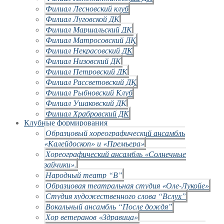
Филиал Лесновский клуб
Филиал Луговской ДК
Филиал Маршальский ДК
Филиал Матросовский ДК
Филиал Некрасовский ДК
Филиал Низовский ДК
Филиал Петровский ДК
Филиал Рассветовский ДК
Филиал Рыбновский Клуб
Филиал Ушаковский ДК
Филиал Храбровский ДК
Клубные формирования
Образцовый хореографический ансамбль
«Калейдоскоп» и «Премьера»
Хореографический ансамбль «Солнечные
зайчики».
Народный театр “В”
Образцовая театральная студия «Оле-Лукойе»
Студия художественного слова “Вслух”
Вокальный ансамбль “После дождя”
Хор ветеранов «Здравица»