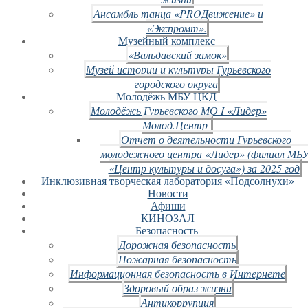
Ансамбль танца «PROДвижение» и
«Экспромт».
Музейный комплекс
«Вальдавский замок»
Музей истории и культуры Гурьевского
городского округа
Молодёжь МБУ ЦКД
Молодёжь Гурьевского МО I «Лидер»
Молод.Центр
Отчет о деятельности Гурьевского
молодежного центра «Лидер» (филиал МБ
«Центр культуры и досуга») за 2025 год
Инклюзивная творческая лаборатория «Подсолнухи»
Новости
Афиши
КИНОЗАЛ
Безопасность
Дорожная безопасность
Пожарная безопасность
Информационная безопасность в Интернете
Здоровый образ жизни
Антикоррупция