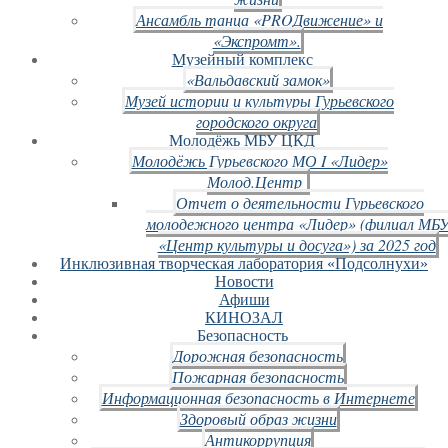
Ансамбль танца «PROДвижение» и
«Экспромт».
Музейный комплекс
«Вальдавский замок»
Музей истории и культуры Гурьевского
городского округа
Молодёжь МБУ ЦКД
Молодёжь Гурьевского МО I «Лидер»
Молод.Центр
Отчет о деятельности Гурьевского
молодежного центра «Лидер» (филиал МБ
«Центр культуры и досуга») за 2025 год
Инклюзивная творческая лаборатория «Подсолнухи»
Новости
Афиши
КИНОЗАЛ
Безопасность
Дорожная безопасность
Пожарная безопасность
Информационная безопасность в Интернете
Здоровый образ жизни
Антикоррупция