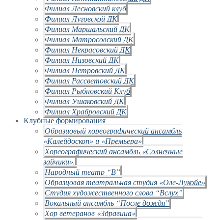
Филиал Лесновский клуб
Филиал Луговской ДК
Филиал Маршальский ДК
Филиал Матросовский ДК
Филиал Некрасовский ДК
Филиал Низовский ДК
Филиал Петровский ДК
Филиал Рассветовский ДК
Филиал Рыбновский Клуб
Филиал Ушаковский ДК
Филиал Храбровский ДК
Клубные формирования
Образцовый хореографический ансамбль
«Калейдоскоп» и «Премьера»
Хореографический ансамбль «Солнечные
зайчики».
Народный театр “В”
Образцовая театральная студия «Оле-Лукойе»
Студия художественного слова “Вслух”
Вокальный ансамбль “После дождя”
Хор ветеранов «Здравица»