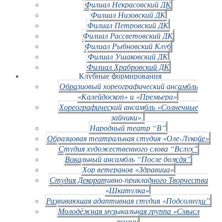
Филиал Некрасовский ДК
Филиал Низовский ДК
Филиал Петровский ДК
Филиал Рассветовский ДК
Филиал Рыбновский Клуб
Филиал Ушаковский ДК
Филиал Храбровский ДК
Клубные формирования
Образцовый хореографический ансамбль
«Калейдоскоп» и «Премьера»
Хореографический ансамбль «Солнечные
зайчики».
Народный театр “В”
Образцовая театральная студия «Оле-Лукойе»
Студия художественного слова “Вслух”
Вокальный ансамбль “После дождя”
Хор ветеранов «Здравица»
Студия Декоративно-прикладного Творчества
«Шкатулка»
Развивающая адаптивная студия «Подсолнухи”
Молодёжная музыкальная группа «Смысл
жизни