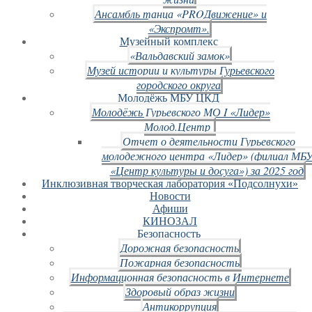
Ансамбль танца «PROДвижение» и
«Экспромт».
Музейный комплекс
«Вальдавский замок»
Музей истории и культуры Гурьевского
городского округа
Молодёжь МБУ ЦКД
Молодёжь Гурьевского МО I «Лидер»
Молод.Центр
Отчет о деятельности Гурьевского
молодежного центра «Лидер» (филиал МБ
«Центр культуры и досуга») за 2025 год
Инклюзивная творческая лаборатория «Подсолнухи»
Новости
Афиши
КИНОЗАЛ
Безопасность
Дорожная безопасность
Пожарная безопасность
Информационная безопасность в Интернете
Здоровый образ жизни
Антикоррупция