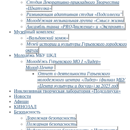
Студия Декоративно-прикладного Творчества
«Шкатулка»
Развивающая адаптивная студия «Подсолнухи”
Молодёжная музыкальная группа «Смысл жизни
Ансамбль танца «PROДвижение» и «Экспромт».
Музейный комплекс
«Вальдавский замок»
Музей истории и культуры Гурьевского городского
округа
Молодёжь МБУ ЦКД
Молодёжь Гурьевского МО I «Лидер»
Молод.Центр
Отчет о деятельности Гурьевского
молодежного центра «Лидер» (филиал МБУ
«Центр культуры и досуга») за 2025 год
Инклюзивная творческая лаборатория «Подсолнухи»
Новости
Афиши
КИНОЗАЛ
Безопасность
Дорожная безопасность
Пожарная безопасность
Информационная безопасность в Интернете