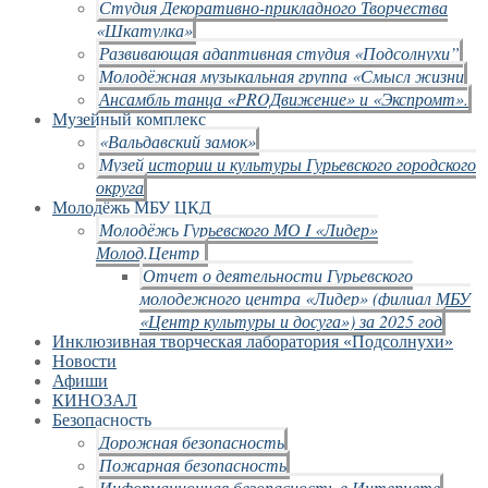
Студия Декоративно-прикладного Творчества
«Шкатулка»
Развивающая адаптивная студия «Подсолнухи”
Молодёжная музыкальная группа «Смысл жизни
Ансамбль танца «PROДвижение» и «Экспромт».
Музейный комплекс
«Вальдавский замок»
Музей истории и культуры Гурьевского городского
округа
Молодёжь МБУ ЦКД
Молодёжь Гурьевского МО I «Лидер»
Молод.Центр
Отчет о деятельности Гурьевского
молодежного центра «Лидер» (филиал МБУ
«Центр культуры и досуга») за 2025 год
Инклюзивная творческая лаборатория «Подсолнухи»
Новости
Афиши
КИНОЗАЛ
Безопасность
Дорожная безопасность
Пожарная безопасность
Информационная безопасность в Интернете