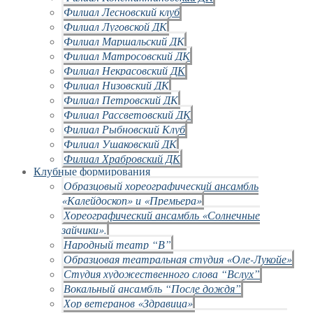
Филиал Лесновский клуб
Филиал Луговской ДК
Филиал Маршальский ДК
Филиал Матросовский ДК
Филиал Некрасовский ДК
Филиал Низовский ДК
Филиал Петровский ДК
Филиал Рассветовский ДК
Филиал Рыбновский Клуб
Филиал Ушаковский ДК
Филиал Храбровский ДК
Клубные формирования
Образцовый хореографический ансамбль
«Калейдоскоп» и «Премьера»
Хореографический ансамбль «Солнечные
зайчики».
Народный театр “В”
Образцовая театральная студия «Оле-Лукойе»
Студия художественного слова “Вслух”
Вокальный ансамбль “После дождя”
Хор ветеранов «Здравица»