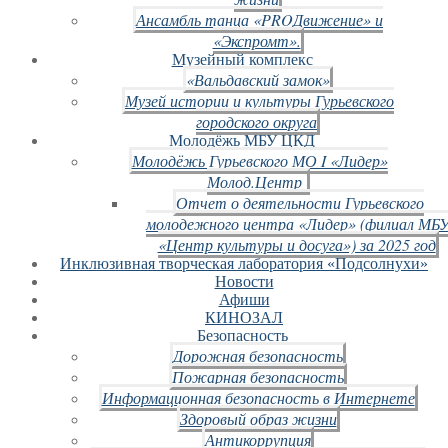
Ансамбль танца «PROДвижение» и
«Экспромт».
Музейный комплекс
«Вальдавский замок»
Музей истории и культуры Гурьевского
городского округа
Молодёжь МБУ ЦКД
Молодёжь Гурьевского МО I «Лидер»
Молод.Центр
Отчет о деятельности Гурьевского
молодежного центра «Лидер» (филиал МБ
«Центр культуры и досуга») за 2025 год
Инклюзивная творческая лаборатория «Подсолнухи»
Новости
Афиши
КИНОЗАЛ
Безопасность
Дорожная безопасность
Пожарная безопасность
Информационная безопасность в Интернете
Здоровый образ жизни
Антикоррупция