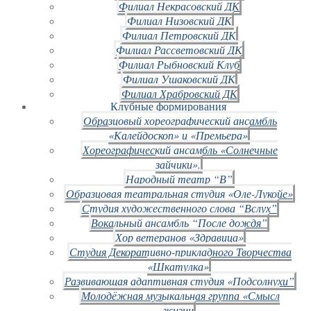
Филиал Некрасовский ДК
Филиал Низовский ДК
Филиал Петровский ДК
Филиал Рассветовский ДК
Филиал Рыбновский Клуб
Филиал Ушаковский ДК
Филиал Храбровский ДК
Клубные формирования
Образцовый хореографический ансамбль
«Калейдоскоп» и «Премьера»
Хореографический ансамбль «Солнечные
зайчики».
Народный театр “В”
Образцовая театральная студия «Оле-Лукойе»
Студия художественного слова “Вслух”
Вокальный ансамбль “После дождя”
Хор ветеранов «Здравица»
Студия Декоративно-прикладного Творчества
«Шкатулка»
Развивающая адаптивная студия «Подсолнухи”
Молодёжная музыкальная группа «Смысл
жизни