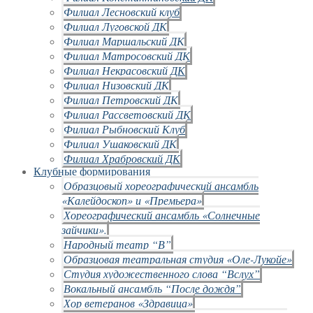
Филиал Лесновский клуб
Филиал Луговской ДК
Филиал Маршальский ДК
Филиал Матросовский ДК
Филиал Некрасовский ДК
Филиал Низовский ДК
Филиал Петровский ДК
Филиал Рассветовский ДК
Филиал Рыбновский Клуб
Филиал Ушаковский ДК
Филиал Храбровский ДК
Клубные формирования
Образцовый хореографический ансамбль
«Калейдоскоп» и «Премьера»
Хореографический ансамбль «Солнечные
зайчики».
Народный театр “В”
Образцовая театральная студия «Оле-Лукойе»
Студия художественного слова “Вслух”
Вокальный ансамбль “После дождя”
Хор ветеранов «Здравица»