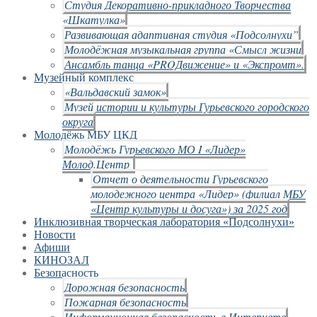
Студия Декоративно-прикладного Творчества
«Шкатулка»
Развивающая адаптивная студия «Подсолнухи”
Молодёжная музыкальная группа «Смысл жизни
Ансамбль танца «PROДвижение» и «Экспромт».
Музейный комплекс
«Вальдавский замок»
Музей истории и культуры Гурьевского городского
округа
Молодёжь МБУ ЦКД
Молодёжь Гурьевского МО I «Лидер»
Молод.Центр
Отчет о деятельности Гурьевского
молодежного центра «Лидер» (филиал МБУ
«Центр культуры и досуга») за 2025 год
Инклюзивная творческая лаборатория «Подсолнухи»
Новости
Афиши
КИНОЗАЛ
Безопасность
Дорожная безопасность
Пожарная безопасность
Информационная безопасность в Интернете