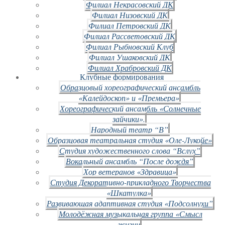
Филиал Некрасовский ДК
Филиал Низовский ДК
Филиал Петровский ДК
Филиал Рассветовский ДК
Филиал Рыбновский Клуб
Филиал Ушаковский ДК
Филиал Храбровский ДК
Клубные формирования
Образцовый хореографический ансамбль
«Калейдоскоп» и «Премьера»
Хореографический ансамбль «Солнечные
зайчики».
Народный театр “В”
Образцовая театральная студия «Оле-Лукойе»
Студия художественного слова “Вслух”
Вокальный ансамбль “После дождя”
Хор ветеранов «Здравица»
Студия Декоративно-прикладного Творчества
«Шкатулка»
Развивающая адаптивная студия «Подсолнухи”
Молодёжная музыкальная группа «Смысл
жизни