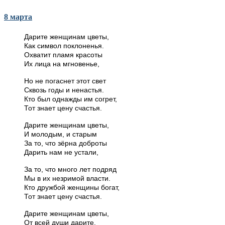
8 марта
Дарите женщинам цветы,
Как символ поклоненья.
Охватит пламя красоты
Их лица на мгновенье,
Но не погаснет этот свет
Сквозь годы и ненастья.
Кто был однажды им согрет,
Тот знает цену счастья.
Дарите женщинам цветы,
И молодым, и старым
За то, что зёрна доброты
Дарить нам не устали,
За то, что много лет подряд
Мы в их незримой власти.
Кто дружбой женщины богат,
Тот знает цену счастья.
Дарите женщинам цветы,
От всей души дарите.