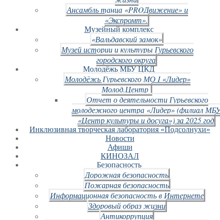
Ансамбль танца «PROДвижение» и
«Экспромт».
Музейный комплекс
«Вальдавский замок»
Музей истории и культуры Гурьевского
городского округа
Молодёжь МБУ ЦКД
Молодёжь Гурьевского МО I «Лидер»
Молод.Центр
Отчет о деятельности Гурьевского
молодежного центра «Лидер» (филиал МБ
«Центр культуры и досуга») за 2025 год
Инклюзивная творческая лаборатория «Подсолнухи»
Новости
Афиши
КИНОЗАЛ
Безопасность
Дорожная безопасность
Пожарная безопасность
Информационная безопасность в Интернете
Здоровый образ жизни
Антикоррупция