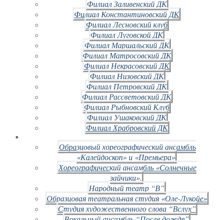
Филиал Заливенский ДК
Филиал Константиновский ДК
Филиал Лесновский клуб
Филиал Луговской ДК
Филиал Маршальский ДК
Филиал Матросовский ДК
Филиал Некрасовский ДК
Филиал Низовский ДК
Филиал Петровский ДК
Филиал Рассветовский ДК
Филиал Рыбновский Клуб
Филиал Ушаковский ДК
Филиал Храбровский ДК
Образцовый хореографический ансамбль
«Калейдоскоп» и «Премьера»
Хореографический ансамбль «Солнечные
зайчики».
Народный театр “В”
Образцовая театральная студия «Оле-Лукойе»
Студия художественного слова “Вслух”
Вокальный ансамбль “После дождя”