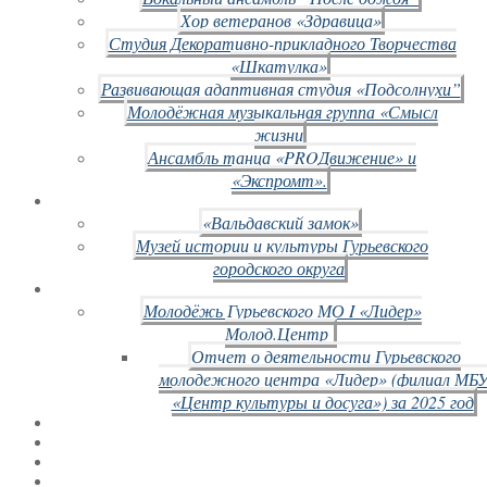
Хор ветеранов «Здравица»
Студия Декоративно-прикладного Творчества
«Шкатулка»
Развивающая адаптивная студия «Подсолнухи”
Молодёжная музыкальная группа «Смысл
жизни
Ансамбль танца «PROДвижение» и
«Экспромт».
«Вальдавский замок»
Музей истории и культуры Гурьевского
городского округа
Молодёжь Гурьевского МО I «Лидер»
Молод.Центр
Отчет о деятельности Гурьевского
молодежного центра «Лидер» (филиал МБ
«Центр культуры и досуга») за 2025 год