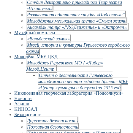
Студия Декоративно-прикладного Творчества
«Шкатулка»
Развивающая адаптивная студия «Подсолнухи”
Молодёжная музыкальная группа «Смысл жизни
Ансамбль танца «PROДвижение» и «Экспромт».
Музейный комплекс
«Вальдавский замок»
Музей истории и культуры Гурьевского городского
округа
Молодёжь МБУ ЦКД
Молодёжь Гурьевского МО I «Лидер»
Молод.Центр
Отчет о деятельности Гурьевского
молодежного центра «Лидер» (филиал МБУ
«Центр культуры и досуга») за 2025 год
Инклюзивная творческая лаборатория «Подсолнухи»
Новости
Афиши
КИНОЗАЛ
Безопасность
Дорожная безопасность
Пожарная безопасность
Информационная безопасность в Интернете