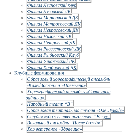
Филиал Лесновский клуб
Филиал Луговской ДК
Филиал Маршальский ДК
Филиал Матросовский ДК
Филиал Некрасовский ДК
Филиал Низовский ДК
Филиал Петровский ДК
Филиал Рассветовский ДК
Филиал Рыбновский Клуб
Филиал Ушаковский ДК
Филиал Храбровский ДК
Клубные формирования
Образцовый хореографический ансамбль
«Калейдоскоп» и «Премьера»
Хореографический ансамбль «Солнечные
зайчики».
Народный театр “В”
Образцовая театральная студия «Оле-Лукойе»
Студия художественного слова “Вслух”
Вокальный ансамбль “После дождя”
Хор ветеранов «Здравица»