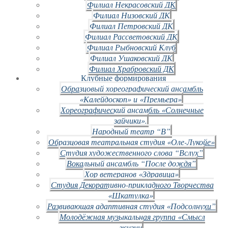
Филиал Некрасовский ДК
Филиал Низовский ДК
Филиал Петровский ДК
Филиал Рассветовский ДК
Филиал Рыбновский Клуб
Филиал Ушаковский ДК
Филиал Храбровский ДК
Клубные формирования
Образцовый хореографический ансамбль
«Калейдоскоп» и «Премьера»
Хореографический ансамбль «Солнечные
зайчики».
Народный театр “В”
Образцовая театральная студия «Оле-Лукойе»
Студия художественного слова “Вслух”
Вокальный ансамбль “После дождя”
Хор ветеранов «Здравица»
Студия Декоративно-прикладного Творчества
«Шкатулка»
Развивающая адаптивная студия «Подсолнухи”
Молодёжная музыкальная группа «Смысл
жизни