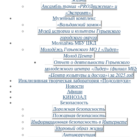
Ансамбль танца «PROДвижение» и
«Экспромт».
Музейный комплекс
«Вальдавский замок»
Музей истории и культуры Гурьевского
городского округа
Молодёжь МБУ ЦКД
Молодёжь Гурьевского МО I «Лидер»
Молод.Центр
Отчет о деятельности Гурьевского
молодежного центра «Лидер» (филиал МБ
«Центр культуры и досуга») за 2025 год
Инклюзивная творческая лаборатория «Подсолнухи»
Новости
Афиши
КИНОЗАЛ
Безопасность
Дорожная безопасность
Пожарная безопасность
Информационная безопасность в Интернете
Здоровый образ жизни
Антикоррупция