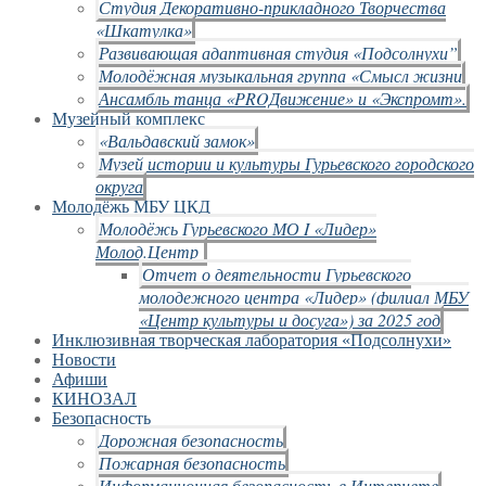
Студия Декоративно-прикладного Творчества
«Шкатулка»
Развивающая адаптивная студия «Подсолнухи”
Молодёжная музыкальная группа «Смысл жизни
Ансамбль танца «PROДвижение» и «Экспромт».
Музейный комплекс
«Вальдавский замок»
Музей истории и культуры Гурьевского городского
округа
Молодёжь МБУ ЦКД
Молодёжь Гурьевского МО I «Лидер»
Молод.Центр
Отчет о деятельности Гурьевского
молодежного центра «Лидер» (филиал МБУ
«Центр культуры и досуга») за 2025 год
Инклюзивная творческая лаборатория «Подсолнухи»
Новости
Афиши
КИНОЗАЛ
Безопасность
Дорожная безопасность
Пожарная безопасность
Информационная безопасность в Интернете