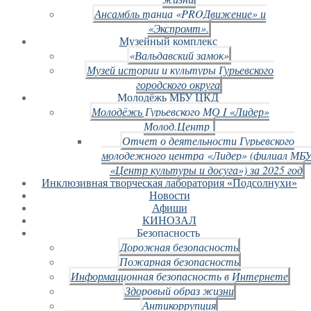
Ансамбль танца «PROДвижение» и
«Экспромт».
Музейный комплекс
«Вальдавский замок»
Музей истории и культуры Гурьевского
городского округа
Молодёжь МБУ ЦКД
Молодёжь Гурьевского МО I «Лидер»
Молод.Центр
Отчет о деятельности Гурьевского
молодежного центра «Лидер» (филиал МБ
«Центр культуры и досуга») за 2025 год
Инклюзивная творческая лаборатория «Подсолнухи»
Новости
Афиши
КИНОЗАЛ
Безопасность
Дорожная безопасность
Пожарная безопасность
Информационная безопасность в Интернете
Здоровый образ жизни
Антикоррупция