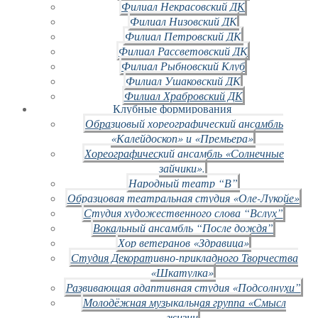
Филиал Некрасовский ДК
Филиал Низовский ДК
Филиал Петровский ДК
Филиал Рассветовский ДК
Филиал Рыбновский Клуб
Филиал Ушаковский ДК
Филиал Храбровский ДК
Клубные формирования
Образцовый хореографический ансамбль
«Калейдоскоп» и «Премьера»
Хореографический ансамбль «Солнечные
зайчики».
Народный театр “В”
Образцовая театральная студия «Оле-Лукойе»
Студия художественного слова “Вслух”
Вокальный ансамбль “После дождя”
Хор ветеранов «Здравица»
Студия Декоративно-прикладного Творчества
«Шкатулка»
Развивающая адаптивная студия «Подсолнухи”
Молодёжная музыкальная группа «Смысл
жизни