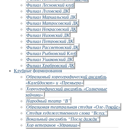
Филиал Лесновский клуб
Филиал Луговской ДК
Филиал Маршальский ДК
Филиал Матросовский ДК
Филиал Некрасовский ДК
Филиал Низовский ДК
Филиал Петровский ДК
Филиал Рассветовский ДК
Филиал Рыбновский Клуб
Филиал Ушаковский ДК
Филиал Храбровский ДК
Клубные формирования
Образцовый хореографический ансамбль
«Калейдоскоп» и «Премьера»
Хореографический ансамбль «Солнечные
зайчики».
Народный театр “В”
Образцовая театральная студия «Оле-Лукойе»
Студия художественного слова “Вслух”
Вокальный ансамбль “После дождя”
Хор ветеранов «Здравица»