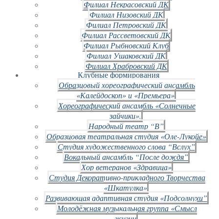
Филиал Некрасовский ДК
Филиал Низовский ДК
Филиал Петровский ДК
Филиал Рассветовский ДК
Филиал Рыбновский Клуб
Филиал Ушаковский ДК
Филиал Храбровский ДК
Клубные формирования
Образцовый хореографический ансамбль
«Калейдоскоп» и «Премьера»
Хореографический ансамбль «Солнечные
зайчики».
Народный театр “В”
Образцовая театральная студия «Оле-Лукойе»
Студия художественного слова “Вслух”
Вокальный ансамбль “После дождя”
Хор ветеранов «Здравица»
Студия Декоративно-прикладного Творчества
«Шкатулка»
Развивающая адаптивная студия «Подсолнухи”
Молодёжная музыкальная группа «Смысл
жизни