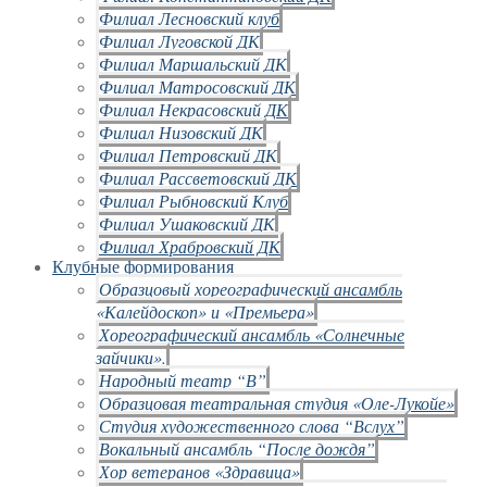
Филиал Лесновский клуб
Филиал Луговской ДК
Филиал Маршальский ДК
Филиал Матросовский ДК
Филиал Некрасовский ДК
Филиал Низовский ДК
Филиал Петровский ДК
Филиал Рассветовский ДК
Филиал Рыбновский Клуб
Филиал Ушаковский ДК
Филиал Храбровский ДК
Клубные формирования
Образцовый хореографический ансамбль
«Калейдоскоп» и «Премьера»
Хореографический ансамбль «Солнечные
зайчики».
Народный театр “В”
Образцовая театральная студия «Оле-Лукойе»
Студия художественного слова “Вслух”
Вокальный ансамбль “После дождя”
Хор ветеранов «Здравица»