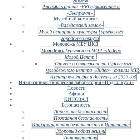
Ансамбль танца «PROДвижение» и
«Экспромт».
Музейный комплекс
«Вальдавский замок»
Музей истории и культуры Гурьевского
городского округа
Молодёжь МБУ ЦКД
Молодёжь Гурьевского МО I «Лидер»
Молод.Центр
Отчет о деятельности Гурьевского
молодежного центра «Лидер» (филиал МБ
«Центр культуры и досуга») за 2025 год
Инклюзивная творческая лаборатория «Подсолнухи»
Новости
Афиши
КИНОЗАЛ
Безопасность
Дорожная безопасность
Пожарная безопасность
Информационная безопасность в Интернете
Здоровый образ жизни
Антикоррупция