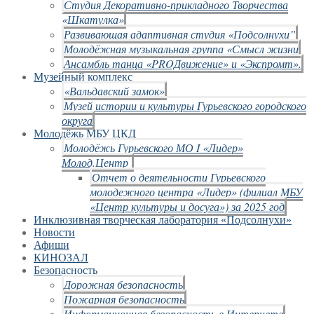
Студия Декоративно-прикладного Творчества
«Шкатулка»
Развивающая адаптивная студия «Подсолнухи”
Молодёжная музыкальная группа «Смысл жизни
Ансамбль танца «PROДвижение» и «Экспромт».
Музейный комплекс
«Вальдавский замок»
Музей истории и культуры Гурьевского городского
округа
Молодёжь МБУ ЦКД
Молодёжь Гурьевского МО I «Лидер»
Молод.Центр
Отчет о деятельности Гурьевского
молодежного центра «Лидер» (филиал МБУ
«Центр культуры и досуга») за 2025 год
Инклюзивная творческая лаборатория «Подсолнухи»
Новости
Афиши
КИНОЗАЛ
Безопасность
Дорожная безопасность
Пожарная безопасность
Информационная безопасность в Интернете