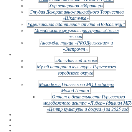
Хор ветеранов «Здравица»
Студия Декоративно-прикладного Творчества
«Шкатулка»
Развивающая адаптивная студия «Подсолнухи”
Молодёжная музыкальная группа «Смысл
жизни
Ансамбль танца «PROДвижение» и
«Экспромт».
«Вальдавский замок»
Музей истории и культуры Гурьевского
городского округа
Молодёжь Гурьевского МО I «Лидер»
Молод.Центр
Отчет о деятельности Гурьевского
молодежного центра «Лидер» (филиал МБ
«Центр культуры и досуга») за 2025 год