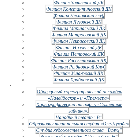
Филиал Заливенский ДК
Филиал Константиновский ДК
Филиал Лесновский клуб
Филиал Луговской ДК
Филиал Маршальский ДК
Филиал Матросовский ДК
Филиал Некрасовский ДК
Филиал Низовский ДК
Филиал Петровский ДК
Филиал Рассветовский ДК
Филиал Рыбновский Клуб
Филиал Ушаковский ДК
Филиал Храбровский ДК
Образцовый хореографический ансамбль
«Калейдоскоп» и «Премьера»
Хореографический ансамбль «Солнечные
зайчики».
Народный театр “В”
Образцовая театральная студия «Оле-Лукойе»
Студия художественного слова “Вслух”
Вокальный ансамбль “После дождя”