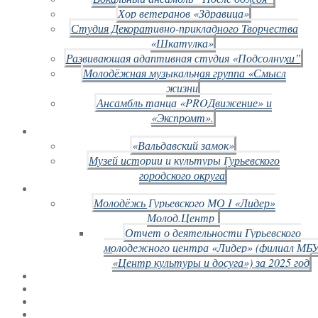
Хор ветеранов «Здравица»
Студия Декоративно-прикладного Творчества
«Шкатулка»
Развивающая адаптивная студия «Подсолнухи”
Молодёжная музыкальная группа «Смысл
жизни
Ансамбль танца «PROДвижение» и
«Экспромт».
«Вальдавский замок»
Музей истории и культуры Гурьевского
городского округа
Молодёжь Гурьевского МО I «Лидер»
Молод.Центр
Отчет о деятельности Гурьевского
молодежного центра «Лидер» (филиал МБ
«Центр культуры и досуга») за 2025 год