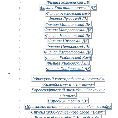
Филиал Заливенский ДК
Филиал Константиновский ДК
Филиал Лесновский клуб
Филиал Луговской ДК
Филиал Маршальский ДК
Филиал Матросовский ДК
Филиал Некрасовский ДК
Филиал Низовский ДК
Филиал Петровский ДК
Филиал Рассветовский ДК
Филиал Рыбновский Клуб
Филиал Ушаковский ДК
Филиал Храбровский ДК
Образцовый хореографический ансамбль
«Калейдоскоп» и «Премьера»
Хореографический ансамбль «Солнечные
зайчики».
Народный театр “В”
Образцовая театральная студия «Оле-Лукойе»
Студия художественного слова “Вслух”
Вокальный ансамбль “После дождя”