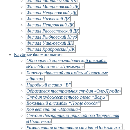
Филиал Маршальский ДК
Филиал Матросовский ДК
Филиал Некрасовский ДК
Филиал Низовский ДК
Филиал Петровский ДК
Филиал Рассветовский ДК
Филиал Рыбновский Клуб
Филиал Ушаковский ДК
Филиал Храбровский ДК
Клубные формирования
Образцовый хореографический ансамбль
«Калейдоскоп» и «Премьера»
Хореографический ансамбль «Солнечные
зайчики».
Народный театр “В”
Образцовая театральная студия «Оле-Лукойе»
Студия художественного слова “Вслух”
Вокальный ансамбль “После дождя”
Хор ветеранов «Здравица»
Студия Декоративно-прикладного Творчества
«Шкатулка»
Развивающая адаптивная студия «Подсолнухи”