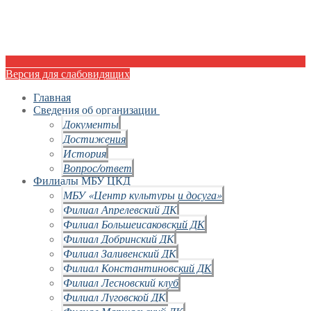
Версия для слабовидящих
Главная
Сведения об организации
Документы
Достижения
История
Вопрос/ответ
Филиалы МБУ ЦКД
МБУ «Центр культуры и досуга»
Филиал Апрелевский ДК
Филиал Большеисаковский ДК
Филиал Добринский ДК
Филиал Заливенский ДК
Филиал Константиновский ДК
Филиал Лесновский клуб
Филиал Луговской ДК