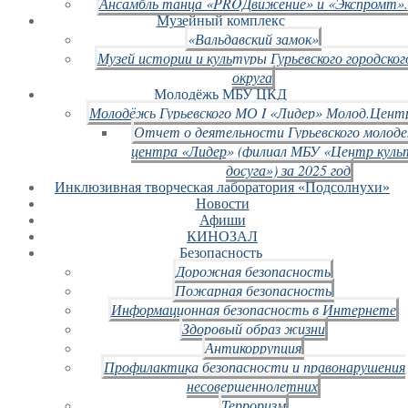
Ансамбль танца «PROДвижение» и «Экспромт».
Музейный комплекс
«Вальдавский замок»
Музей истории и культуры Гурьевского городског
округа
Молодёжь МБУ ЦКД
Молодёжь Гурьевского МО I «Лидер» Молод.Цент
Отчет о деятельности Гурьевского молод
центра «Лидер» (филиал МБУ «Центр куль
досуга») за 2025 год
Инклюзивная творческая лаборатория «Подсолнухи»
Новости
Афиши
КИНОЗАЛ
Безопасность
Дорожная безопасность
Пожарная безопасность
Информационная безопасность в Интернете
Здоровый образ жизни
Антикоррупция
Профилактика безопасности и правонарушения
несовершеннолетних
Терроризм