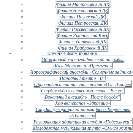
Филиал Матросовский ДК
Филиал Некрасовский ДК
Филиал Низовский ДК
Филиал Петровский ДК
Филиал Рассветовский ДК
Филиал Рыбновский Клуб
Филиал Ушаковский ДК
Филиал Храбровский ДК
Клубные формирования
Образцовый хореографический ансамбль
«Калейдоскоп» и «Премьера»
Хореографический ансамбль «Солнечные зайчики»
Народный театр “В”
Образцовая театральная студия «Оле-Лукойе»
Студия художественного слова “Вслух”
Вокальный ансамбль “После дождя”
Хор ветеранов «Здравица»
Студия Декоративно-прикладного Творчества
«Шкатулка»
Развивающая адаптивная студия «Подсолнухи”
Молодёжная музыкальная группа «Смысл жизни