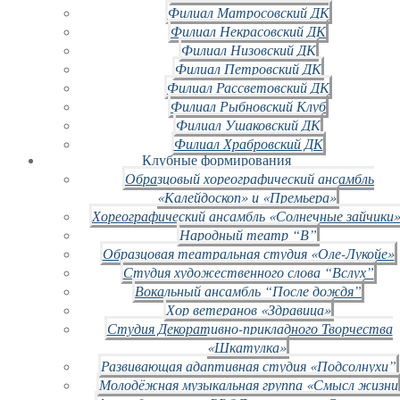
Филиал Матросовский ДК
Филиал Некрасовский ДК
Филиал Низовский ДК
Филиал Петровский ДК
Филиал Рассветовский ДК
Филиал Рыбновский Клуб
Филиал Ушаковский ДК
Филиал Храбровский ДК
Клубные формирования
Образцовый хореографический ансамбль
«Калейдоскоп» и «Премьера»
Хореографический ансамбль «Солнечные зайчики»
Народный театр “В”
Образцовая театральная студия «Оле-Лукойе»
Студия художественного слова “Вслух”
Вокальный ансамбль “После дождя”
Хор ветеранов «Здравица»
Студия Декоративно-прикладного Творчества
«Шкатулка»
Развивающая адаптивная студия «Подсолнухи”
Молодёжная музыкальная группа «Смысл жизни