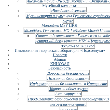
Ансамбль танца «PROДвижение» и «Экспромт».
Музейный комплекс
«Вальдавский замок»
Музей истории и культуры Гурьевского городског
округа
Молодёжь МБУ ЦКД
Молодёжь Гурьевского МО I «Лидер» Молод.Цент
Отчет о деятельности Гурьевского молод
центра «Лидер» (филиал МБУ «Центр куль
досуга») за 2025 год
Инклюзивная творческая лаборатория «Подсолнухи»
Новости
Афиши
КИНОЗАЛ
Безопасность
Дорожная безопасность
Пожарная безопасность
Информационная безопасность в Интернете
Здоровый образ жизни
Антикоррупция
Профилактика безопасности и правонарушения
несовершеннолетних
Терроризм