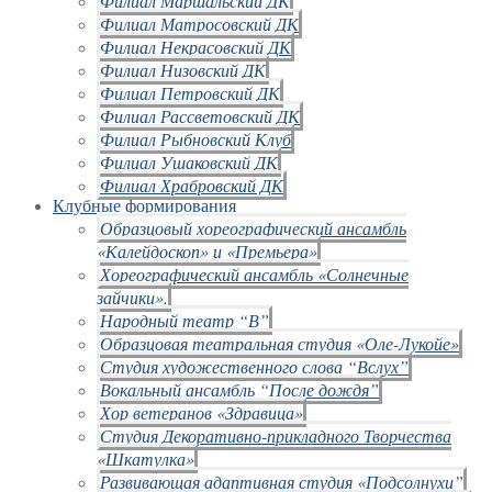
Филиал Маршальский ДК
Филиал Матросовский ДК
Филиал Некрасовский ДК
Филиал Низовский ДК
Филиал Петровский ДК
Филиал Рассветовский ДК
Филиал Рыбновский Клуб
Филиал Ушаковский ДК
Филиал Храбровский ДК
Клубные формирования
Образцовый хореографический ансамбль
«Калейдоскоп» и «Премьера»
Хореографический ансамбль «Солнечные
зайчики».
Народный театр “В”
Образцовая театральная студия «Оле-Лукойе»
Студия художественного слова “Вслух”
Вокальный ансамбль “После дождя”
Хор ветеранов «Здравица»
Студия Декоративно-прикладного Творчества
«Шкатулка»
Развивающая адаптивная студия «Подсолнухи”