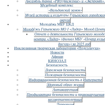
Ансамбль танца «PROДвижение» и «Экспромт».
Музейный комплекс
«Вальдавский замок»
Музей истории и культуры Гурьевского городског
округа
Молодёжь МБУ ЦКД
Молодёжь Гурьевского МО I «Лидер» Молод.Цент
Отчет о деятельности Гурьевского молод
центра «Лидер» (филиал МБУ «Центр куль
досуга») за 2025 год
Инклюзивная творческая лаборатория «Подсолнухи»
Новости
Афиши
КИНОЗАЛ
Безопасность
Дорожная безопасность
Пожарная безопасность
Информационная безопасность в Интернете
Здоровый образ жизни
Антикоррупция
Профилактика безопасности и правонарушения
несовершеннолетних
Терроризм