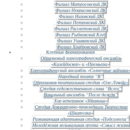
Филиал Матросовский ДК
Филиал Некрасовский ДК
Филиал Низовский ДК
Филиал Петровский ДК
Филиал Рассветовский ДК
Филиал Рыбновский Клуб
Филиал Ушаковский ДК
Филиал Храбровский ДК
Клубные формирования
Образцовый хореографический ансамбль
«Калейдоскоп» и «Премьера»
Хореографический ансамбль «Солнечные зайчики»
Народный театр “В”
Образцовая театральная студия «Оле-Лукойе»
Студия художественного слова “Вслух”
Вокальный ансамбль “После дождя”
Хор ветеранов «Здравица»
Студия Декоративно-прикладного Творчества
«Шкатулка»
Развивающая адаптивная студия «Подсолнухи”
Молодёжная музыкальная группа «Смысл жизни