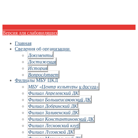
Версия для слабовидящих
Главная
Сведения об организации
Документы
Достижения
История
Вопрос/ответ
Филиалы МБУ ЦКД
МБУ «Центр культуры и досуга»
Филиал Апрелевский ДК
Филиал Большеисаковский ДК
Филиал Добринский ДК
Филиал Заливенский ДК
Филиал Константиновский ДК
Филиал Лесновский клуб
Филиал Луговской ДК