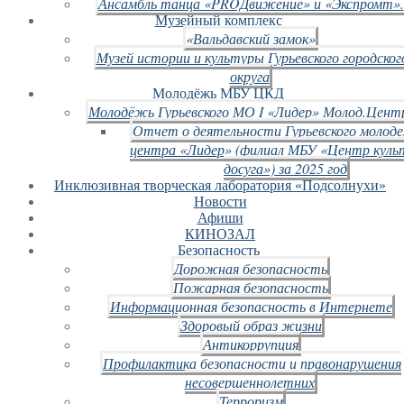
Ансамбль танца «PROДвижение» и «Экспромт».
Музейный комплекс
«Вальдавский замок»
Музей истории и культуры Гурьевского городског
округа
Молодёжь МБУ ЦКД
Молодёжь Гурьевского МО I «Лидер» Молод.Цент
Отчет о деятельности Гурьевского молод
центра «Лидер» (филиал МБУ «Центр куль
досуга») за 2025 год
Инклюзивная творческая лаборатория «Подсолнухи»
Новости
Афиши
КИНОЗАЛ
Безопасность
Дорожная безопасность
Пожарная безопасность
Информационная безопасность в Интернете
Здоровый образ жизни
Антикоррупция
Профилактика безопасности и правонарушения
несовершеннолетних
Терроризм