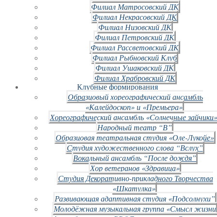
Филиал Матросовский ДК
Филиал Некрасовский ДК
Филиал Низовский ДК
Филиал Петровский ДК
Филиал Рассветовский ДК
Филиал Рыбновский Клуб
Филиал Ушаковский ДК
Филиал Храбровский ДК
Клубные формирования
Образцовый хореографический ансамбль
«Калейдоскоп» и «Премьера»
Хореографический ансамбль «Солнечные зайчики»
Народный театр “В”
Образцовая театральная студия «Оле-Лукойе»
Студия художественного слова “Вслух”
Вокальный ансамбль “После дождя”
Хор ветеранов «Здравица»
Студия Декоративно-прикладного Творчества
«Шкатулка»
Развивающая адаптивная студия «Подсолнухи”
Молодёжная музыкальная группа «Смысл жизни