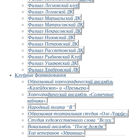
Филиал Лесновский клуб
Филиал Луговской ДК
Филиал Маршальский ДК
Филиал Матросовский ДК
Филиал Некрасовский ДК
Филиал Низовский ДК
Филиал Петровский ДК
Филиал Рассветовский ДК
Филиал Рыбновский Клуб
Филиал Ушаковский ДК
Филиал Храбровский ДК
Клубные формирования
Образцовый хореографический ансамбль
«Калейдоскоп» и «Премьера»
Хореографический ансамбль «Солнечные
зайчики».
Народный театр “В”
Образцовая театральная студия «Оле-Лукойе»
Студия художественного слова “Вслух”
Вокальный ансамбль “После дождя”
Хор ветеранов «Здравица»