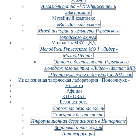
Ансамбль танца «PROДвижение» и
«Экспромт».
Музейный комплекс
«Вальдавский замок»
Музей истории и культуры Гурьевского
городского округа
Молодёжь МБУ ЦКД
Молодёжь Гурьевского МО I «Лидер»
Молод.Центр
Отчет о деятельности Гурьевского
молодежного центра «Лидер» (филиал МБ
«Центр культуры и досуга») за 2025 год
Инклюзивная творческая лаборатория «Подсолнухи»
Новости
Афиши
КИНОЗАЛ
Безопасность
Дорожная безопасность
Пожарная безопасность
Информационная безопасность в Интернете
Здоровый образ жизни
Антикоррупция