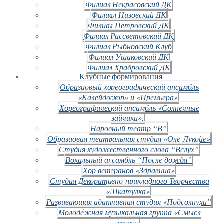
Филиал Некрасовский ДК
Филиал Низовский ДК
Филиал Петровский ДК
Филиал Рассветовский ДК
Филиал Рыбновский Клуб
Филиал Ушаковский ДК
Филиал Храбровский ДК
Клубные формирования
Образцовый хореографический ансамбль
«Калейдоскоп» и «Премьера»
Хореографический ансамбль «Солнечные
зайчики».
Народный театр “В”
Образцовая театральная студия «Оле-Лукойе»
Студия художественного слова “Вслух”
Вокальный ансамбль “После дождя”
Хор ветеранов «Здравица»
Студия Декоративно-прикладного Творчества
«Шкатулка»
Развивающая адаптивная студия «Подсолнухи”
Молодёжная музыкальная группа «Смысл
жизни