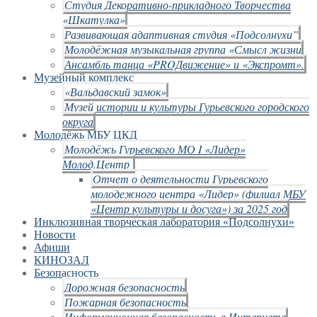
Студия Декоративно-прикладного Творчества
«Шкатулка»
Развивающая адаптивная студия «Подсолнухи”
Молодёжная музыкальная группа «Смысл жизни
Ансамбль танца «PROДвижение» и «Экспромт».
Музейный комплекс
«Вальдавский замок»
Музей истории и культуры Гурьевского городского
округа
Молодёжь МБУ ЦКД
Молодёжь Гурьевского МО I «Лидер»
Молод.Центр
Отчет о деятельности Гурьевского
молодежного центра «Лидер» (филиал МБУ
«Центр культуры и досуга») за 2025 год
Инклюзивная творческая лаборатория «Подсолнухи»
Новости
Афиши
КИНОЗАЛ
Безопасность
Дорожная безопасность
Пожарная безопасность
Информационная безопасность в Интернете