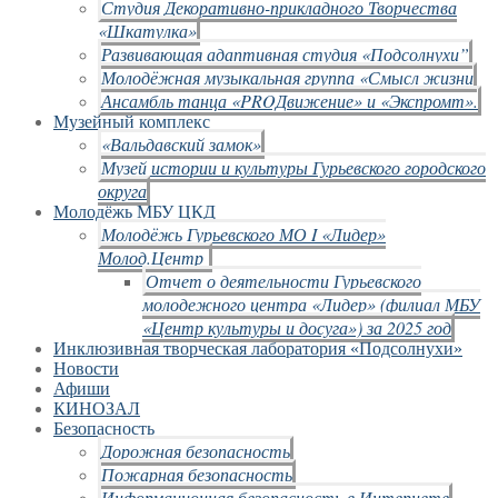
Студия Декоративно-прикладного Творчества
«Шкатулка»
Развивающая адаптивная студия «Подсолнухи”
Молодёжная музыкальная группа «Смысл жизни
Ансамбль танца «PROДвижение» и «Экспромт».
Музейный комплекс
«Вальдавский замок»
Музей истории и культуры Гурьевского городского
округа
Молодёжь МБУ ЦКД
Молодёжь Гурьевского МО I «Лидер»
Молод.Центр
Отчет о деятельности Гурьевского
молодежного центра «Лидер» (филиал МБУ
«Центр культуры и досуга») за 2025 год
Инклюзивная творческая лаборатория «Подсолнухи»
Новости
Афиши
КИНОЗАЛ
Безопасность
Дорожная безопасность
Пожарная безопасность
Информационная безопасность в Интернете