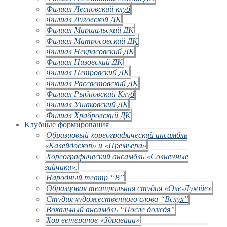
Филиал Лесновский клуб
Филиал Луговской ДК
Филиал Маршальский ДК
Филиал Матросовский ДК
Филиал Некрасовский ДК
Филиал Низовский ДК
Филиал Петровский ДК
Филиал Рассветовский ДК
Филиал Рыбновский Клуб
Филиал Ушаковский ДК
Филиал Храбровский ДК
Клубные формирования
Образцовый хореографический ансамбль
«Калейдоскоп» и «Премьера»
Хореографический ансамбль «Солнечные
зайчики».
Народный театр “В”
Образцовая театральная студия «Оле-Лукойе»
Студия художественного слова “Вслух”
Вокальный ансамбль “После дождя”
Хор ветеранов «Здравица»