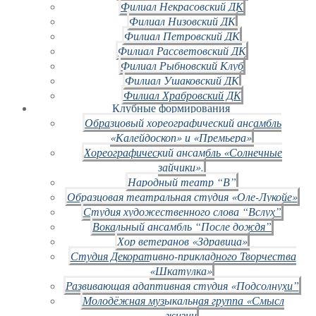
Филиал Некрасовский ДК
Филиал Низовский ДК
Филиал Петровский ДК
Филиал Рассветовский ДК
Филиал Рыбновский Клуб
Филиал Ушаковский ДК
Филиал Храбровский ДК
Клубные формирования
Образцовый хореографический ансамбль
«Калейдоскоп» и «Премьера»
Хореографический ансамбль «Солнечные
зайчики».
Народный театр “В”
Образцовая театральная студия «Оле-Лукойе»
Студия художественного слова “Вслух”
Вокальный ансамбль “После дождя”
Хор ветеранов «Здравица»
Студия Декоративно-прикладного Творчества
«Шкатулка»
Развивающая адаптивная студия «Подсолнухи”
Молодёжная музыкальная группа «Смысл
жизни