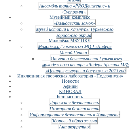
Ансамбль танца «PROДвижение» и
«Экспромт».
Музейный комплекс
«Вальдавский замок»
Музей истории и культуры Гурьевского
городского округа
Молодёжь МБУ ЦКД
Молодёжь Гурьевского МО I «Лидер»
Молод.Центр
Отчет о деятельности Гурьевского
молодежного центра «Лидер» (филиал МБ
«Центр культуры и досуга») за 2025 год
Инклюзивная творческая лаборатория «Подсолнухи»
Новости
Афиши
КИНОЗАЛ
Безопасность
Дорожная безопасность
Пожарная безопасность
Информационная безопасность в Интернете
Здоровый образ жизни
Антикоррупция