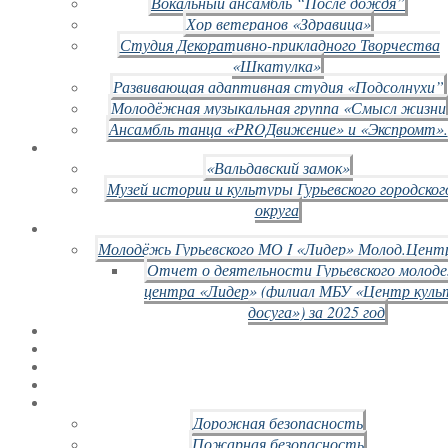
Вокальный ансамбль “После дождя”
Хор ветеранов «Здравица»
Студия Декоративно-прикладного Творчества
«Шкатулка»
Развивающая адаптивная студия «Подсолнухи”
Молодёжная музыкальная группа «Смысл жизни
Ансамбль танца «PROДвижение» и «Экспромт».
«Вальдавский замок»
Музей истории и культуры Гурьевского городског
округа
Молодёжь Гурьевского МО I «Лидер» Молод.Цент
Отчет о деятельности Гурьевского молод
центра «Лидер» (филиал МБУ «Центр куль
досуга») за 2025 год
Дорожная безопасность
Пожарная безопасность