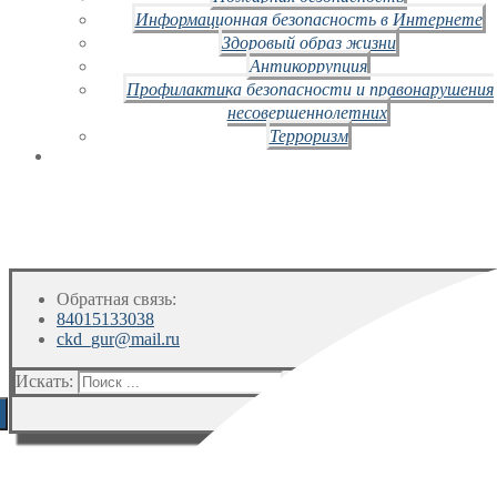
Информационная безопасность в Интернете
Здоровый образ жизни
Антикоррупция
Профилактика безопасности и правонарушения
несовершеннолетних
Терроризм
Обратная связь:
84015133038
ckd_gur@mail.ru
Искать: