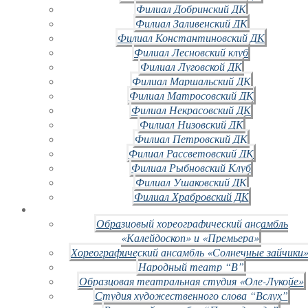
Филиал Добринский ДК
Филиал Заливенский ДК
Филиал Константиновский ДК
Филиал Лесновский клуб
Филиал Луговской ДК
Филиал Маршальский ДК
Филиал Матросовский ДК
Филиал Некрасовский ДК
Филиал Низовский ДК
Филиал Петровский ДК
Филиал Рассветовский ДК
Филиал Рыбновский Клуб
Филиал Ушаковский ДК
Филиал Храбровский ДК
Образцовый хореографический ансамбль
«Калейдоскоп» и «Премьера»
Хореографический ансамбль «Солнечные зайчики»
Народный театр “В”
Образцовая театральная студия «Оле-Лукойе»
Студия художественного слова “Вслух”