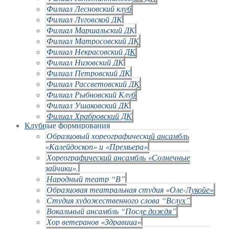
Филиал Лесновский клуб
Филиал Луговской ДК
Филиал Маршальский ДК
Филиал Матросовский ДК
Филиал Некрасовский ДК
Филиал Низовский ДК
Филиал Петровский ДК
Филиал Рассветовский ДК
Филиал Рыбновский Клуб
Филиал Ушаковский ДК
Филиал Храбровский ДК
Клубные формирования
Образцовый хореографический ансамбль
«Калейдоскоп» и «Премьера»
Хореографический ансамбль «Солнечные
зайчики».
Народный театр “В”
Образцовая театральная студия «Оле-Лукойе»
Студия художественного слова “Вслух”
Вокальный ансамбль “После дождя”
Хор ветеранов «Здравица»