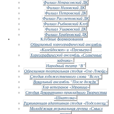
Филиал Некрасовский ДК
Филиал Низовский ДК
Филиал Петровский ДК
Филиал Рассветовский ДК
Филиал Рыбновский Клуб
Филиал Ушаковский ДК
Филиал Храбровский ДК
Клубные формирования
Образцовый хореографический ансамбль
«Калейдоскоп» и «Премьера»
Хореографический ансамбль «Солнечные
зайчики».
Народный театр “В”
Образцовая театральная студия «Оле-Лукойе»
Студия художественного слова “Вслух”
Вокальный ансамбль “После дождя”
Хор ветеранов «Здравица»
Студия Декоративно-прикладного Творчества
«Шкатулка»
Развивающая адаптивная студия «Подсолнухи”
Молодёжная музыкальная группа «Смысл
жизни