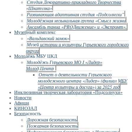
Студия Декоративно-прикладного Творчества
«Шкатулка»
Развивающая адаптивная студия «Подсолнухи”
Молодёжная музыкальная группа «Смысл жизни
Ансамбль танца «PROДвижение» и «Экспромт».
Музейный комплекс
«Вальдавский замок»
Музей истории и культуры Гурьевского городского
округа
Молодёжь МБУ ЦКД
Молодёжь Гурьевского МО I «Лидер»
Молод.Центр
Отчет о деятельности Гурьевского
молодежного центра «Лидер» (филиал МБУ
«Центр культуры и досуга») за 2025 год
Инклюзивная творческая лаборатория «Подсолнухи»
Новости
Афиши
КИНОЗАЛ
Безопасность
Дорожная безопасность
Пожарная безопасность
Информационная безопасность в Интернете