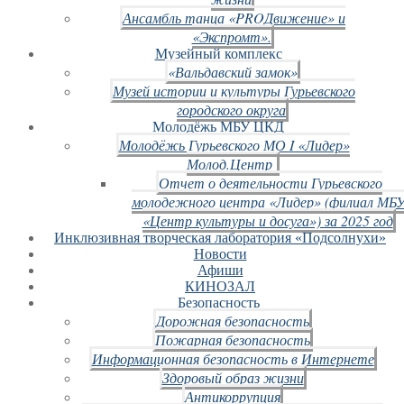
Ансамбль танца «PROДвижение» и
«Экспромт».
Музейный комплекс
«Вальдавский замок»
Музей истории и культуры Гурьевского
городского округа
Молодёжь МБУ ЦКД
Молодёжь Гурьевского МО I «Лидер»
Молод.Центр
Отчет о деятельности Гурьевского
молодежного центра «Лидер» (филиал МБ
«Центр культуры и досуга») за 2025 год
Инклюзивная творческая лаборатория «Подсолнухи»
Новости
Афиши
КИНОЗАЛ
Безопасность
Дорожная безопасность
Пожарная безопасность
Информационная безопасность в Интернете
Здоровый образ жизни
Антикоррупция