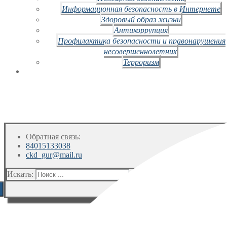
Информационная безопасность в Интернете
Здоровый образ жизни
Антикоррупция
Профилактика безопасности и правонарушения
несовершеннолетних
Терроризм
Обратная связь:
84015133038
ckd_gur@mail.ru
Искать: