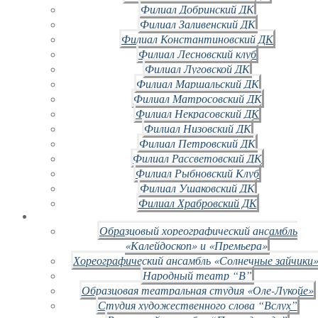
Филиал Добринский ДК
Филиал Заливенский ДК
Филиал Константиновский ДК
Филиал Лесновский клуб
Филиал Луговской ДК
Филиал Маршальский ДК
Филиал Матросовский ДК
Филиал Некрасовский ДК
Филиал Низовский ДК
Филиал Петровский ДК
Филиал Рассветовский ДК
Филиал Рыбновский Клуб
Филиал Ушаковский ДК
Филиал Храбровский ДК
Образцовый хореографический ансамбль
«Калейдоскоп» и «Премьера»
Хореографический ансамбль «Солнечные зайчики»
Народный театр “В”
Образцовая театральная студия «Оле-Лукойе»
Студия художественного слова “Вслух”