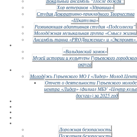
Вокальный ансамбль “После дождя”
Хор ветеранов «Здравица»
Студия Декоративно-прикладного Творчества
«Шкатулка»
Развивающая адаптивная студия «Подсолнухи”
Молодёжная музыкальная группа «Смысл жизни
Ансамбль танца «PROДвижение» и «Экспромт».
«Вальдавский замок»
Музей истории и культуры Гурьевского городског
округа
Молодёжь Гурьевского МО I «Лидер» Молод.Цент
Отчет о деятельности Гурьевского молод
центра «Лидер» (филиал МБУ «Центр куль
досуга») за 2025 год
Дорожная безопасность
Пожарная безопасность