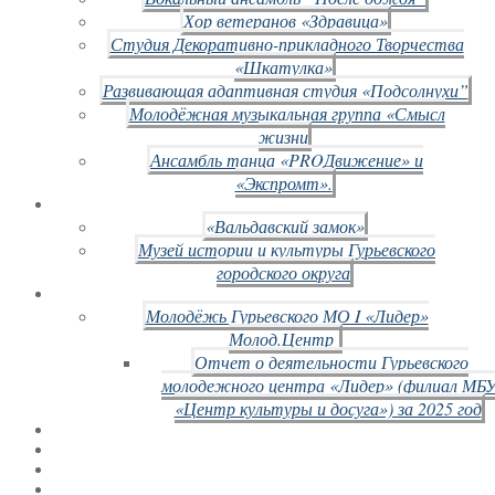
Хор ветеранов «Здравица»
Студия Декоративно-прикладного Творчества
«Шкатулка»
Развивающая адаптивная студия «Подсолнухи”
Молодёжная музыкальная группа «Смысл
жизни
Ансамбль танца «PROДвижение» и
«Экспромт».
«Вальдавский замок»
Музей истории и культуры Гурьевского
городского округа
Молодёжь Гурьевского МО I «Лидер»
Молод.Центр
Отчет о деятельности Гурьевского
молодежного центра «Лидер» (филиал МБ
«Центр культуры и досуга») за 2025 год