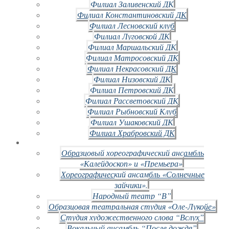
Филиал Заливенский ДК
Филиал Константиновский ДК
Филиал Лесновский клуб
Филиал Луговской ДК
Филиал Маршальский ДК
Филиал Матросовский ДК
Филиал Некрасовский ДК
Филиал Низовский ДК
Филиал Петровский ДК
Филиал Рассветовский ДК
Филиал Рыбновский Клуб
Филиал Ушаковский ДК
Филиал Храбровский ДК
Образцовый хореографический ансамбль
«Калейдоскоп» и «Премьера»
Хореографический ансамбль «Солнечные
зайчики».
Народный театр “В”
Образцовая театральная студия «Оле-Лукойе»
Студия художественного слова “Вслух”
Вокальный ансамбль “После дождя”