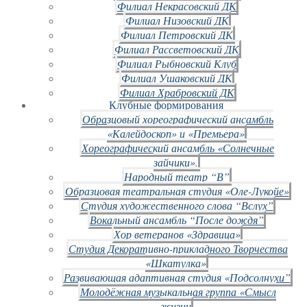
Филиал Некрасовский ДК
Филиал Низовский ДК
Филиал Петровский ДК
Филиал Рассветовский ДК
Филиал Рыбновский Клуб
Филиал Ушаковский ДК
Филиал Храбровский ДК
Клубные формирования
Образцовый хореографический ансамбль
«Калейдоскоп» и «Премьера»
Хореографический ансамбль «Солнечные
зайчики».
Народный театр “В”
Образцовая театральная студия «Оле-Лукойе»
Студия художественного слова “Вслух”
Вокальный ансамбль “После дождя”
Хор ветеранов «Здравица»
Студия Декоративно-прикладного Творчества
«Шкатулка»
Развивающая адаптивная студия «Подсолнухи”
Молодёжная музыкальная группа «Смысл
жизни