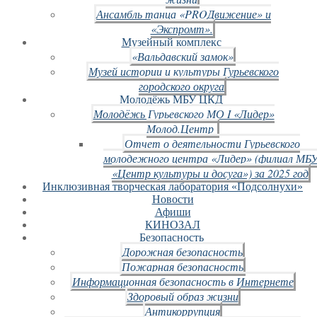
Ансамбль танца «PROДвижение» и
«Экспромт».
Музейный комплекс
«Вальдавский замок»
Музей истории и культуры Гурьевского
городского округа
Молодёжь МБУ ЦКД
Молодёжь Гурьевского МО I «Лидер»
Молод.Центр
Отчет о деятельности Гурьевского
молодежного центра «Лидер» (филиал МБ
«Центр культуры и досуга») за 2025 год
Инклюзивная творческая лаборатория «Подсолнухи»
Новости
Афиши
КИНОЗАЛ
Безопасность
Дорожная безопасность
Пожарная безопасность
Информационная безопасность в Интернете
Здоровый образ жизни
Антикоррупция