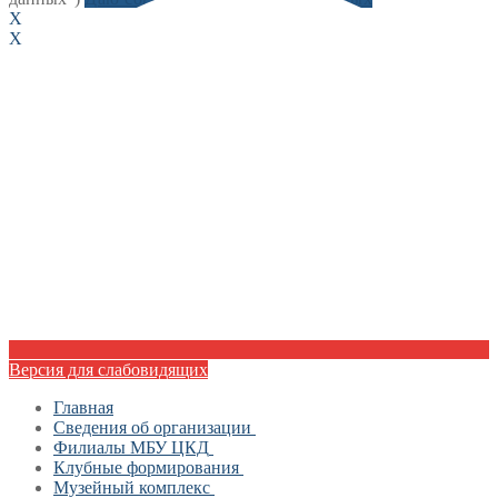
X
X
Версия для слабовидящих
Главная
Сведения об организации
Филиалы МБУ ЦКД
Документы
Клубные формирования
МБУ «Центр культуры и досуга»
Достижения
Музейный комплекс
Образцовый хореографический ансамбль
Филиал Апрелевский ДК
История